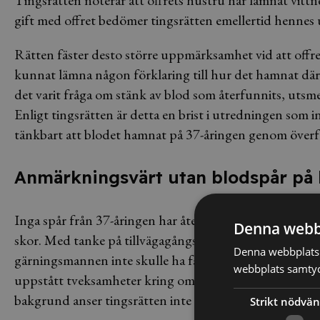
gift med offret bedömer tingsrätten emellertid hennes 
Rätten fäster desto större uppmärksamhet vid att offre
kunnat lämna någon förklaring till hur det hamnat där
det varit fråga om stänk av blod som återfunnits, utsmet
Enligt tingsrätten är detta en brist i utredningen som in
tänkbart att blodet hamnat på 37-åringen genom över
Anmärkningsvärt utan blodspår på 
Inga spår från 37-åringen har återfunnits på knivarna, o
Denna webb
skor. Med tanke på tillvägagångssättet för händelsen m
Denna webbplats 
gärningsmannen inte skulle ha fått blod på sina skor ell
webbplats samtyck
uppstått tveksamheter kring om 37-åringen ens skulle 
bakgrund anser tingsrätten inte att det är ställt utom ri
Strikt nödvän