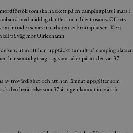
t mordförsök som ska ha skett på en campingplats i mars i
samband med middag där flera män blivit osams. Offrets
som hittades senare i närheten av brottsplatsen. Kort
sin bil på väg mot Ulricehamn.
händelsen, utan att han upptäckt tumult på campingplatsen
har samtidigt sagt sig vara säker på att det var 37-
las av trovärdighet och att han lämnat uppgifter som
dock den berättelse som 37-åringen lämnat inte är så
nesuppgifter som stödjer hans berättelse. Eftersom hon är