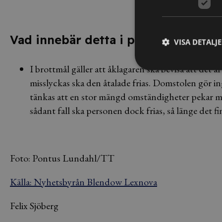
Vad innebär detta i praktiken?
VISA DETALJ
I brottmål gäller att åklagaren ska bevisa att det ä
misslyckas ska den åtalade frias. Domstolen gör 
tänkas att en stor mängd omständigheter pekar mot 
sådant fall ska personen dock frias, så länge det f
Foto: Pontus Lundahl/TT
Källa: Nyhetsbyrån Blendow Lexnova
Felix Sjöberg