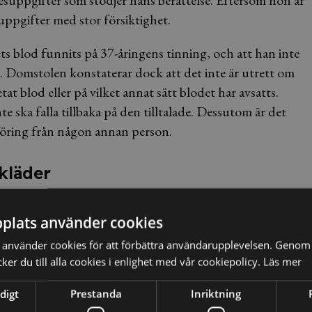
uppgifter med stor försiktighet.
ts blod funnits på 37-åringens tinning, och att han inte
. Domstolen konstaterar dock att det inte är utrett om
at blod eller på vilket annat sätt blodet har avsatts.
te ska falla tillbaka på den tilltalade. Dessutom är det
föring från någon annan person.
kläder
ch inga blodspår har heller påträffats på hans kläder eller
plats använder cookies
enar tingsrätten att det framstår som osannolikt att
använder cookies för att förbättra användarupplevelsen. Genom 
er kläder. Övriga vittnesuppgifter har också gjort att det
er du till alla cookies i enlighet med vår cookiepolicy.
Läs mer
ha haft tid att utföra gärningen som påståtts. Mot denna
mligt tvivel att 37-åringen är skyldig, och han frias därför.
digt
Prestanda
Inriktning