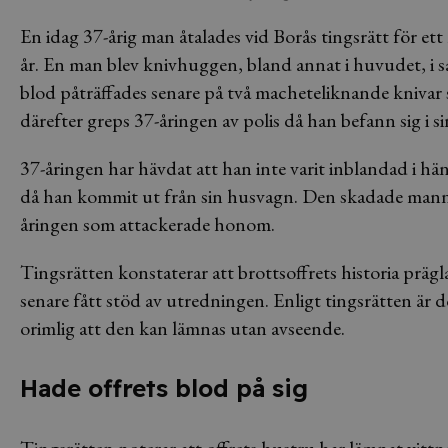
En idag 37-årig man åtalades vid Borås tingsrätt för et
år. En man blev knivhuggen, bland annat i huvudet, i 
blod påträffades senare på två macheteliknande knivar 
därefter greps 37-åringen av polis då han befann sig i 
37-åringen har hävdat att han inte varit inblandad i 
då han kommit ut från sin husvagn. Den skadade mannen 
åringen som attackerade honom.
Tingsrätten konstaterar att brottsoffrets historia präg
senare fått stöd av utredningen. Enligt tingsrätten är 
orimlig att den kan lämnas utan avseende.
Hade offrets blod på sig
Tingsrätten noterar att offrets hustru har lämnat vitt