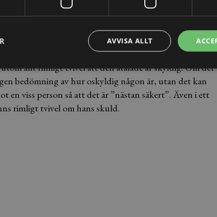
ER
AVVISA ALLT
ACCE
r utom allt rimligt tvivel att den åtalade är skyldig. Om det
ingen bedömning av hur oskyldig någon är, utan det kan
en viss person så att det är ”nästan säkert”. Även i ett
inns rimligt tvivel om hans skuld.