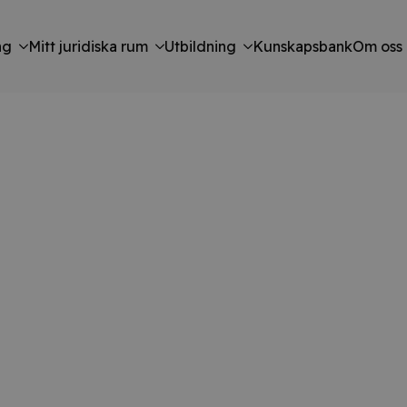
ng
Mitt juridiska rum
Utbildning
Kunskapsbank
Om oss