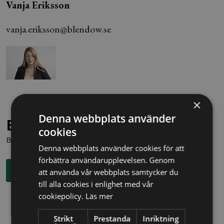
Vanja Eriksson
vanja.eriksson@blendow.se
×
Denna webbplats använder
Behöver du juridisk hjälp?
cookies
Boka en kostnadsfri konsultation direkt via knappen nedan.
Denna webbplats använder cookies för att
förbättra användarupplevelsen. Genom
Boka rådgivning
att använda vår webbplats samtycker du
till alla cookies i enlighet med vår
cookiepolicy.
Läs mer
Strikt
Prestanda
Inriktning