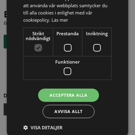
att använda vår webbplats samtycker du
Behöver du juridisk hjälp?
till alla cookies i enlighet med vår
cookiepolicy.
Läs mer
Boka en kostnadsfri konsultation direkt via knappen nedan.
Strikt
Prestanda
Inriktning
nödvändigt
Boka rådgivning
Funktioner
ACCEPTERA ALLA
Dela
AVVISA ALLT
VISA DETALJER
Relaterade nyheter