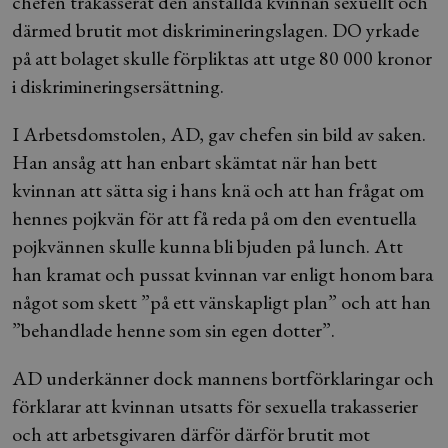
chefen trakasserat den anställda kvinnan sexuellt och
därmed brutit mot diskrimineringslagen. DO yrkade
på att bolaget skulle förpliktas att utge 80 000 kronor
i diskrimineringsersättning.
I Arbetsdomstolen, AD, gav chefen sin bild av saken.
Han ansåg att han enbart skämtat när han bett
kvinnan att sätta sig i hans knä och att han frågat om
hennes pojkvän för att få reda på om den eventuella
pojkvännen skulle kunna bli bjuden på lunch. Att
han kramat och pussat kvinnan var enligt honom bara
något som skett ”på ett vänskapligt plan” och att han
”behandlade henne som sin egen dotter”.
AD underkänner dock mannens bortförklaringar och
förklarar att kvinnan utsatts för sexuella trakasserier
och att arbetsgivaren därför därför brutit mot