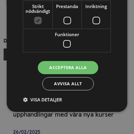
Strikt
Prestanda
Inriktning
nödvändigt
Funktioner
Dela
ACCEPTERA ALLA
Relaterade nyheter
AVVISA ALLT
13/10/2025
Nya Världsbanksregler öppnar för
VISA DETALJER
svenska företag – lär dig vinna
upphandlingar med våra nya kurser
26/02/2025