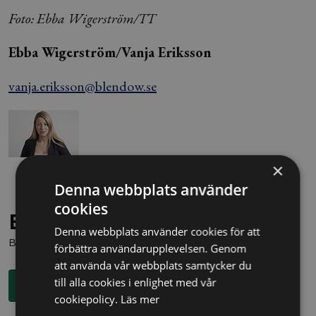
Foto: Ebba Wigerström/TT
Ebba Wigerström/Vanja Eriksson
vanja.eriksson@blendow.se
×
Denna webbplats använder
cookies
Behöver du juridisk hjälp?
Denna webbplats använder cookies för att
Boka en kostnadsfri konsultation direkt via knappen nedan.
förbättra användarupplevelsen. Genom
att använda vår webbplats samtycker du
till alla cookies i enlighet med vår
Boka rådgivning
cookiepolicy.
Läs mer