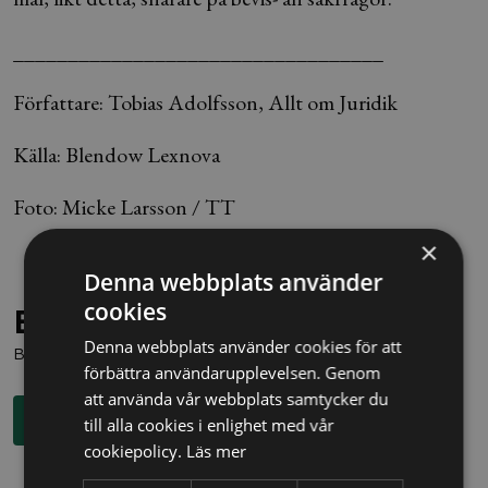
__________________________________
Författare: Tobias Adolfsson, Allt om Juridik
Källa: Blendow Lexnova
Foto: Micke Larsson / TT
×
Denna webbplats använder
cookies
Behöver du juridisk hjälp?
Denna webbplats använder cookies för att
Boka en kostnadsfri konsultation direkt via knappen nedan.
förbättra användarupplevelsen. Genom
att använda vår webbplats samtycker du
Boka rådgivning
till alla cookies i enlighet med vår
cookiepolicy.
Läs mer