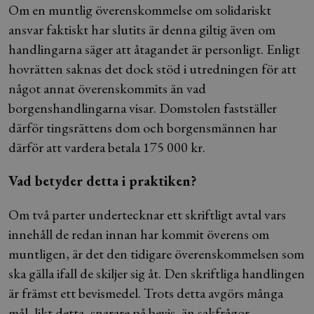
Om en muntlig överenskommelse om solidariskt
ansvar faktiskt har slutits är denna giltig även om
handlingarna säger att åtagandet är personligt. Enligt
hovrätten saknas det dock stöd i utredningen för att
något annat överenskommits än vad
borgenshandlingarna visar. Domstolen fastställer
därför tingsrättens dom och borgensmännen har
därför att vardera betala 175 000 kr.
Vad betyder detta i praktiken?
Om två parter undertecknar ett skriftligt avtal vars
innehåll de redan innan har kommit överens om
muntligen, är det den tidigare överenskommelsen som
ska gälla ifall de skiljer sig åt. Den skriftliga handlingen
är främst ett bevismedel. Trots detta avgörs många
mål, likt detta, snarare på bevis- än sakfrågor.