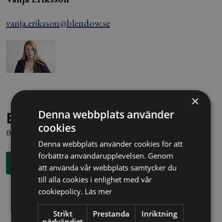
vanja.eriksson@blendow.se
×
Denna webbplats använder
Behöver du juridisk hjälp?
cookies
Boka en kostnadsfri konsultation direkt via knappen nedan.
Denna webbplats använder cookies för att
förbättra användarupplevelsen. Genom
Boka rådgivning
att använda vår webbplats samtycker du
till alla cookies i enlighet med vår
cookiepolicy.
Läs mer
Strikt
Prestanda
Inriktning
nödvändigt