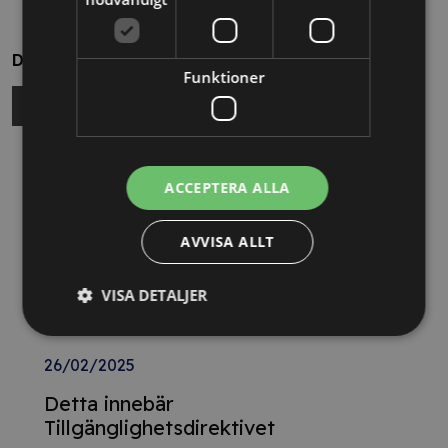
Dela
Funktioner
Relaterade nyheter
ACCEPTERA ALLA
13/10/2025
AVVISA ALLT
Nya Världsbanksregler öppnar för
svenska företag – lär dig vinna
VISA DETALJER
upphandlingar med våra nya kurser
26/02/2025
Detta innebär
Tillgänglighetsdirektivet