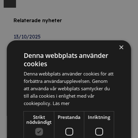
Relaterade nyheter
13/10/2025
×
Nya Världsbanksregler öppnar för
Denna webbplats använder
svenska företag – lär dig vinna
upphandlingar med våra nya kurser
cookies
Denna webbplats använder cookies för att
förbättra användarupplevelsen. Genom
26/02/2025
att använda vår webbplats samtycker du
Detta innebär
till alla cookies i enlighet med vår
Tillgänglighetsdirektivet
cookiepolicy.
Läs mer
Strikt
Prestanda
Inriktning
29/10/2024
nödvändigt
Momsdeklarationer innehöll belopp
från tidigare år – döms för