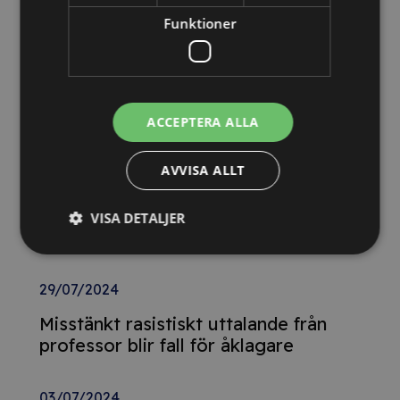
skattebrott
Funktioner
29/07/2024
Postnord-anställd fälls för fyra
ACCEPTERA ALLA
paketstölder
AVVISA ALLT
29/07/2024
Tvist om företagshemligheter ska
VISA DETALJER
avgöras i svensk domstol
29/07/2024
Misstänkt rasistiskt uttalande från
professor blir fall för åklagare
03/07/2024