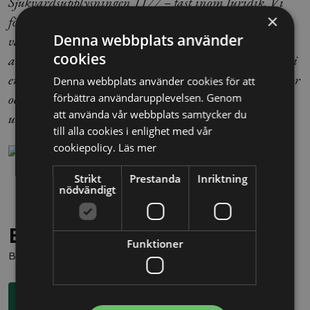
Sjukvårdsupplysningen 1177 – fast inom Juridik. Vi
×
förser ditt företag med lathundar, checklistor, snabb
Denna webbplats använder
vägledning och konkreta tips som ditt företag kan
cookies
använda i den löpande verksamheten. Dessutom har vi
en Legal Support som besvarar de flesta juridiska frågor
Denna webbplats använder cookies för att
och levererar ett skriftligt svar inom kort – allt för att
förbättra användarupplevelsen. Genom
att använda vår webbplats samtycker du
underlätta företagens vardag!”
till alla cookies i enlighet med vår
cookiepolicy.
Läs mer
Strikt
Prestanda
Inriktning
nödvändigt
Behöver du juridisk hjälp?
Funktioner
Boka en kostnadsfri konsultation direkt via knappen nedan.
Boka rådgivning