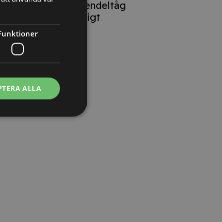
lokförare på pendeltåg
oproportionerligt
Funktioner
PTERA ALLA