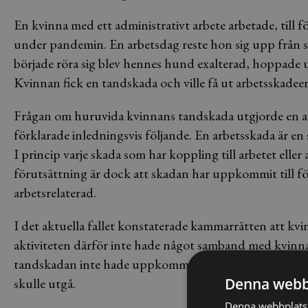
En kvinna med ett administrativt arbete arbetade, till
under pandemin. En arbetsdag reste hon sig upp från sk
började röra sig blev hennes hund exalterad, hoppade
Kvinnan fick en tandskada och ville få ut arbetsskadeer
Frågan om huruvida kvinnans tandskada utgjorde en 
förklarade inledningsvis följande. En arbetsskada är en sk
I princip varje skada som har koppling till arbetet ell
förutsättning är dock att skadan har uppkommit till följd
arbetsrelaterad.
I det aktuella fallet konstaterade kammarrätten att kvi
aktiviteten därför inte hade något samband med kvinna
tandskadan inte hade uppkommit till följd av ett olycks
skulle utgå.
Denna webb
Denna webbplats 