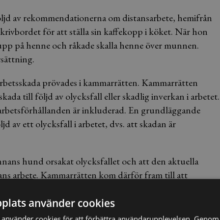
 följd av rekommendationerna om distansarbete, hemifrån
rivbordet för att ställa sin kaffekopp i köket. När hon
 upp på henne och råkade skalla henne över munnen.
sättning.
arbetsskada prövades i kammarrätten. Kammarrätten
ada till följd av olycksfall eller skadlig inverkan i arbetet.
er arbetsförhållanden är inkluderad. En grundläggande
 av ett olycksfall i arbetet, dvs. att skadan är
nnans hund orsakat olycksfallet och att den aktuella
ns arbete. Kammarrätten kom därför fram till att
fall i arbetet och att någon arbetsskadeersättning inte
plats använder cookies
använder cookies för att förbättra användarupplevelsen. Genom 