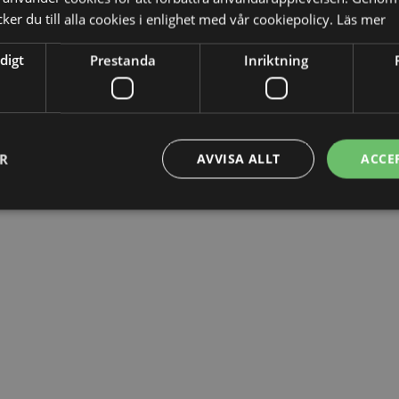
er du till alla cookies i enlighet med vår cookiepolicy.
Läs mer
digt
Prestanda
Inriktning
ER
AVVISA ALLT
ACCE