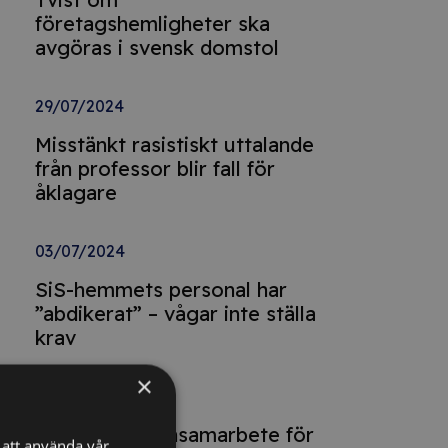
företagshemligheter ska
avgöras i svensk domstol
29/07/2024
Misstänkt rasistiskt uttalande
från professor blir fall för
åklagare
03/07/2024
SiS-hemmets personal har
”abdikerat” – vågar inte ställa
krav
×
03/07/2024
Förbud mot ensamarbete för
att använda vår