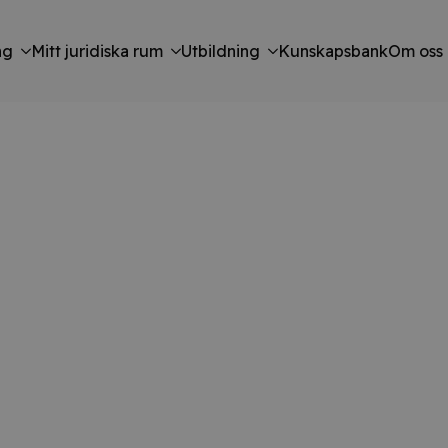
ng
Mitt juridiska rum
Utbildning
Kunskapsbank
Om oss