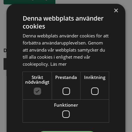
×
Denna webbplats använder
cookies
Denna webbplats använder cookies för att
förbättra användarupplevelsen. Genom
att använda vår webbplats samtycker du
Dela
till alla cookies i enlighet med vår
cookiepolicy.
Läs mer
Strikt
Prestanda
Inriktning
Relaterade nyheter
nödvändigt
13/10/2025
Funktioner
Nya Världsbanksregler öppnar för
svenska företag – lär dig vinna
upphandlingar med våra nya kurser