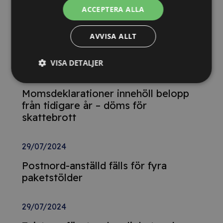
ACCEPTERA ALLA
26/02/2025
Detta innebär
AVVISA ALLT
Tillgänglighetsdirektivet
VISA DETALJER
29/10/2024
Momsdeklarationer innehöll belopp
från tidigare år – döms för
skattebrott
29/07/2024
Postnord-anställd fälls för fyra
paketstölder
29/07/2024