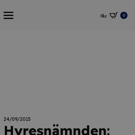
0
0
kr
24/09/2015
Hyresnämnden: