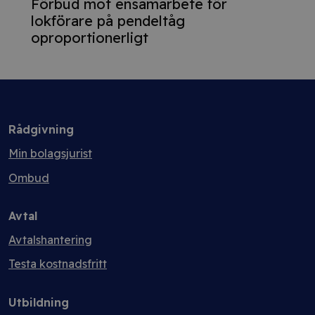
Förbud mot ensamarbete för
lokförare på pendeltåg
oproportionerligt
Rådgivning
Min bolagsjurist
Ombud
Avtal
Avtalshantering
Testa kostnadsfritt
Utbildning