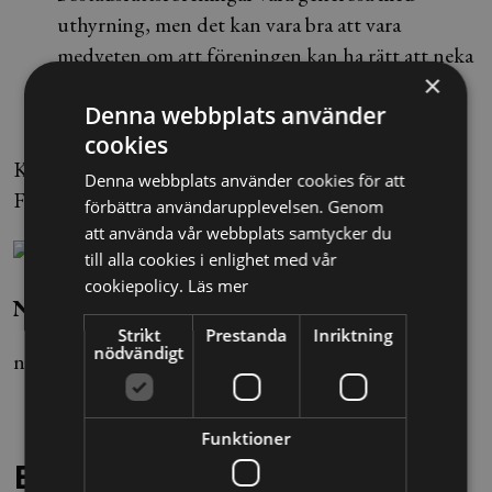
uthyrning, men det kan vara bra att vara
medveten om att föreningen kan ha rätt att neka
×
dig uthyrning.
Läs mer på Hyresnämndens
Denna webbplats använder
hemsida >>
cookies
Källa: Nyhetsbyrån Blendow Lexnova
Denna webbplats använder cookies för att
Foto: Thomas Oneborg/SvD/TT
förbättra användarupplevelsen. Genom
att använda vår webbplats samtycker du
till alla cookies i enlighet med vår
cookiepolicy.
Läs mer
Nils Ivars/Isak Bellman
Strikt
Prestanda
Inriktning
nödvändigt
nils.ivars@alltomjuridik.se
Funktioner
Behöver du juridisk hjälp?