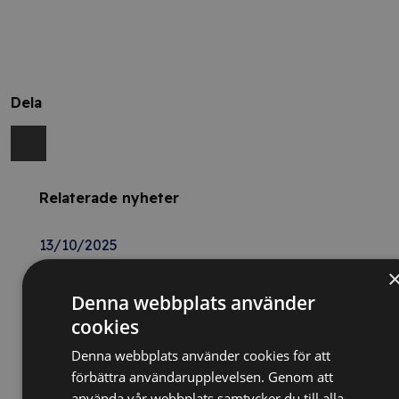
Dela
Relaterade nyheter
13/10/2025
Nya Världsbanksregler öppnar för
svenska företag – lär dig vinna
Denna webbplats använder
upphandlingar med våra nya kurser
cookies
Denna webbplats använder cookies för att
26/02/2025
förbättra användarupplevelsen. Genom att
använda vår webbplats samtycker du till alla