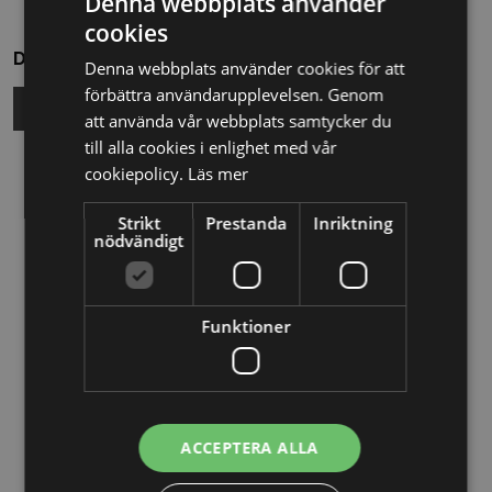
Denna webbplats använder
cookies
Dela
Denna webbplats använder cookies för att
förbättra användarupplevelsen. Genom
att använda vår webbplats samtycker du
till alla cookies i enlighet med vår
cookiepolicy.
Läs mer
Relaterade nyheter
Strikt
Prestanda
Inriktning
13/10/2025
nödvändigt
Nya Världsbanksregler öppnar för
svenska företag – lär dig vinna
upphandlingar med våra nya kurser
Funktioner
26/02/2025
Detta innebär
ACCEPTERA ALLA
Tillgänglighetsdirektivet