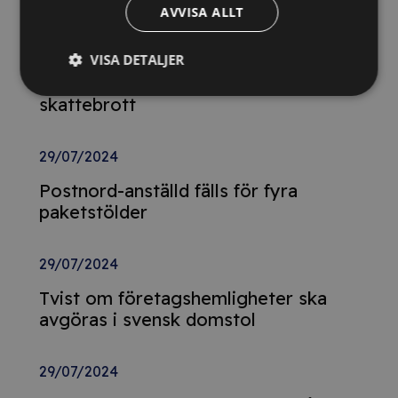
AVVISA ALLT
29/10/2024
Momsdeklarationer innehöll belopp
VISA DETALJER
från tidigare år – döms för
skattebrott
29/07/2024
Postnord-anställd fälls för fyra
paketstölder
29/07/2024
Tvist om företagshemligheter ska
avgöras i svensk domstol
29/07/2024