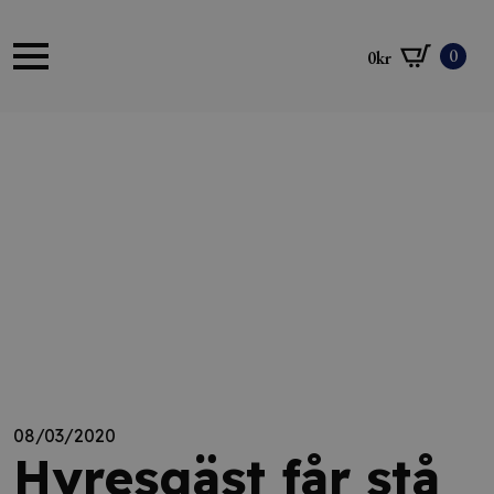
0
0
kr
08/03/2020
Hyresgäst får stå