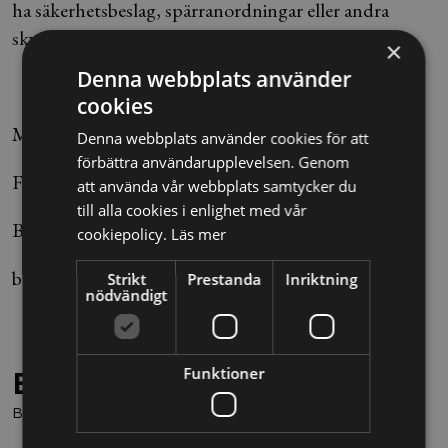
ha säkerhetsbeslag, spärranordningar eller andra
skydd som begränsar risken för att barn ska falla ut.
×
Denna webbplats använder
cookies
Målnr T10428-16
Denna webbplats använder cookies för att
förbättra användarupplevelsen. Genom
Foto: Fredrik Sandberg/TT
att använda vår webbplats samtycker du
till alla cookies i enlighet med vår
Bianca Rönngren
cookiepolicy.
Läs mer
bianca.ronngren@alltomjuridik.se
Strikt
Prestanda
Inriktning
nödvändigt
Funktioner
Behöver du juridisk hjälp?
Boka en kostnadsfri konsultation direkt via knappen nedan.