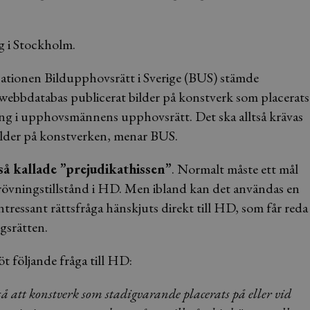
g i Stockholm.
ationen Bildupphovsrätt i Sverige (BUS) stämde
 webbdatabas publicerat bilder på konstverk som placerats
ång i upphovsmännens upphovsrätt. Det ska alltså krävas
lder på konstverken, menar BUS.
å kallade ”prejudikathissen”
. Normalt måste ett mål
prövningstillstånd i HD. Men ibland kan det användas en
ntressant rättsfråga hänskjuts direkt till HD, som får reda
ngsrätten.
t följande fråga till HD:
så att konstverk som stadigvarande placerats på eller vid