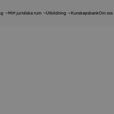
ng
Mitt juridiska rum
Utbildning
Kunskapsbank
Om oss