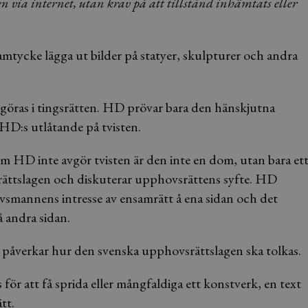
n via internet, utan krav på att tillstånd inhämtats eller
tycke lägga ut bilder på statyer, skulpturer och andra
 avgöras i tingsrätten. HD prövar bara den hänskjutna
a HD:s utlåtande på tvisten.
som HD inte avgör tvisten är den inte en dom, utan bara et
rättslagen och diskuterar upphovsrättens syfte. HD
vsmannens intresse av ensamrätt å ena sidan och det
å andra sidan.
m påverkar hur den svenska upphovsrättslagen ska tolkas.
r att få sprida eller mångfaldiga ett konstverk, en text
tt.