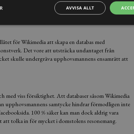
ER
AVVISA ALLT
ACCE
n stor användning av upphovsrättsligt skyddade verk, utan
ir därmed fråga om en betydligt större inskränkning i
illåtet för Wikimedia att skapa en databas med
onstverk. Det vore att utsträcka undantaget från
ycket skulle undergräva upphovsmannens ensamrätt att
ch med viss försiktighet. Att databaser såsom Wikimedia
r utan upphovsmannens samtycke hindrar förmodligen inte
a Facebooksida. 100 % säker kan man dock aldrig vara
gt att tolka in för mycket i domstolens resonemang.