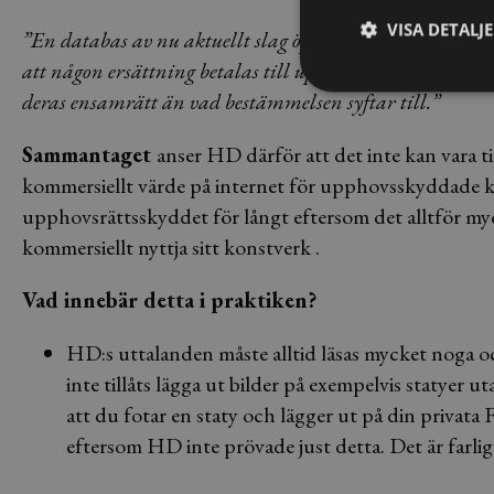
VISA DETALJ
”En databas av nu aktuellt slag öppnar emellertid för e
att någon ersättning betalas till upphovsmännen. Det bl
deras ensamrätt än vad bestämmelsen syftar till.”
Sammantaget
anser HD därför att det inte kan vara t
kommersiellt värde på internet för upphovsskyddade k
upphovsrättsskyddet för långt eftersom det alltför m
kommersiellt nyttja sitt konstverk .
Vad innebär detta i praktiken?
HD:s uttalanden måste alltid läsas mycket noga o
inte tillåts lägga ut bilder på exempelvis statye
att du fotar en staty och lägger ut på din privat
eftersom HD inte prövade just detta. Det är farli