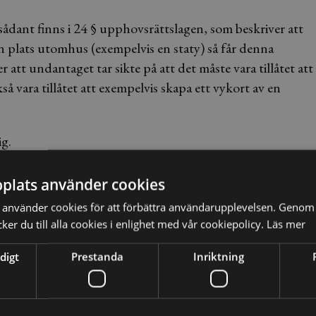
sådant finns i 24 § upphovsrättslagen, som beskriver att
n plats utomhus (exempelvis en staty) så får denna
t undantaget tar sikte på att det måste vara tillåtet att
å vara tillåtet att exempelvis skapa ett vykort av en
ig.
gor görs det tydligt att när undantags görs från
plats använder cookies
et sätt undantaget görs. Ett ”normalt” utnyttjande av
använder cookies för att förbättra användarupplevelsen. Genom 
gbart, men om nyttjandet börjar hota upphovsmannens
er du till alla cookies i enlighet med vår cookiepolicy.
Läs mer
 syften börjar undantaget gå för långt, skulle man kunna
digt
Prestanda
Inriktning
el databas för konstverk på internet. Är detta att gå för
agen? HD skriver: