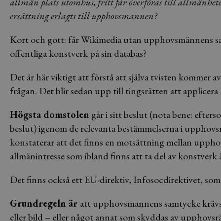
allmän plats utomhus, fritt får överföras till allmänhete
ersättning erlagts till upphovsmannen?
Kort och gott: får Wikimedia utan upphovsmännens sam
offentliga konstverk på sin databas?
Det är här viktigt att förstå att själva tvisten kommer
frågan. Det blir sedan upp till tingsrätten att applicer
Högsta domstolen
går i sitt beslut (nota bene: efter
beslut) igenom de relevanta bestämmelserna i upphovs
konstaterar att det finns en motsättning mellan uppho
allmänintresse som ibland finns att ta del av konstverk 
Det finns också ett EU-direktiv, Infosocdirektivet, so
Grundregeln är
att upphovsmannens samtycke krävs fö
eller bild – eller något annat som skyddas av upphovsrä