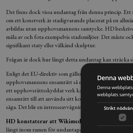
Det finns dock vissa undantag från denna princip. Ett 
om ett konstverk är stadigvarande placerat på en allmä
avbildas utan upphovsmannens samtycke. HD beskriver at
måla av och fota exempelvis stadsmiljöer. Det måste ocks
signifikant staty eller välkänd skulptur.
Frågan är dock hur långt detta undantag kan sträcka s
Enligt det EU-direktiv som gäller inom upphovsrättsfrå
Denna webb
upphovsmannens ensamrätt så måste det beaktas på vilk
Denna webbplats 
ett upphovsrättsskyddat verk kanske kan anses godta
webbplats samtyck
ensamrätt till att använda sitt konstverk i ekonomiska
säga. Det blir en intresseavvägning, helt enkelt.
Strikt nödvän
HD konstaterar att Wikimedias syfte
är skapa en h
långt inom ramen för undantaget i 24 § upphovsrättsl