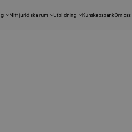
ng
Mitt juridiska rum
Utbildning
Kunskapsbank
Om oss