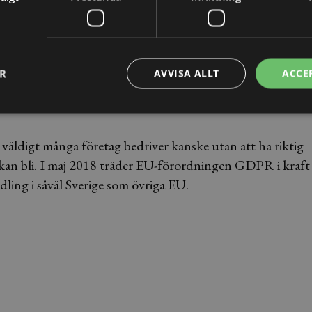
viss del gör andra överväganden, men i slutändan liksom
dem inte utgör en kränkning av mannens personliga
ER
AVVISA ALLT
ACCE
äldigt många företag bedriver kanske utan att ha riktig
 kan bli. I maj 2018 träder EU-förordningen GDPR i kraft
ling i såväl Sverige som övriga EU.