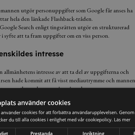
m mannen utgör personuppgifter som Google får anses ha
tar hela den länkade Flashback-tråden.
t Google Search enligt tingsrätten utgör en strukturerad
syfte att ta fram uppgifter om en viss person.
enskildes intresse
n allmänhetens intresse av att ta del av uppgifterna och
onkursen hade kommit att få visst mediautrymme och manne
sutom var det endast var några år sedan
t diskussioner på internet har betydelse för den allmänna
plats använder cookies
n på uppgifter som förekommer på sådana hemsidor som
använder cookies för att förbättra användarupplevelsen. Genom 
lla medier. Allmänhetens intresse bedömdes därför väga
er du till alla cookies i enlighet med vår cookiepolicy.
Läs mer
därför. Därför skulle personuppgiftsbehandlingen enligt
ätten ogillade därför mannens skadeståndstalan.
digt
Prestanda
Inriktning