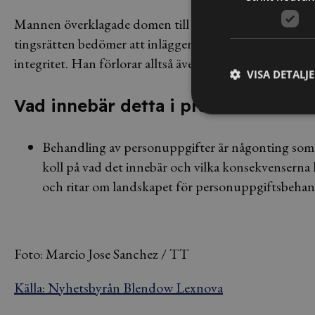
Mannen överklagade domen till Svea hovrätt, som till 
tingsrätten bedömer att inläggen och länkningen till 
integritet. Han förlorar alltså även i hovrätten.
VISA DETALJ
Vad innebär detta i praktiken?
Behandling av personuppgifter är någonting som v
koll på vad det innebär och vilka konsekvenserna
och ritar om landskapet för personuppgiftsbehand
Foto: Marcio Jose Sanchez / TT
Källa: Nyhetsbyrån Blendow Lexnova