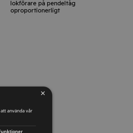
lokförare på pendeltåg
oproportionerligt
n
×
att använda vår
Funktioner