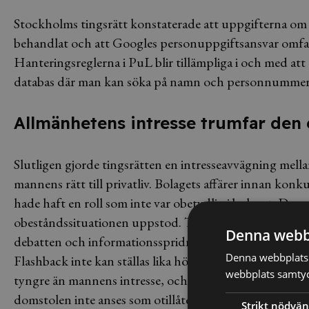
Stockholms tingsrätt konstaterade att uppgifterna o
behandlat och att Googles personuppgiftsansvar omfat
Hanteringsreglerna i PuL blir tillämpliga i och med at
databas där man kan söka på namn och personnummer i 
Allmänhetens intresse trumfar den 
Slutligen gjorde tingsrätten en intresseavvägning mella
mannens rätt till privatliv. Bolagets affärer innan k
hade haft en roll som inte var obetydlig i bolaget. Des
obeståndssituationen uppstod. Tingsrätten framhöll at
Denna webb
debatten och informationsspridningen, och att krave
Denna webbplats 
Flashback inte kan ställas lika högt som på traditione
webbplats samtyck
tyngre än mannens intresse, och hans yrkande avslogs 
domstolen inte anses som otillåten enligt PuL. Tingsr
Strikt nödvän