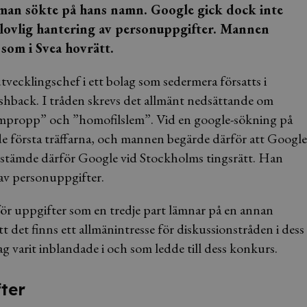
då man sökte på hans namn. Google gick dock inte
olovlig hantering av personuppgifter. Mannen
l
som i Svea hovrätt.
tvecklingschef i ett bolag som sedermera försatts i
shback. I tråden skrevs det allmänt nedsättande om
lempropp” och ”homofilslem”. Vid en google-sökning på
första träffarna, och mannen begärde därför att Google
ch stämde därför Google vid Stockholms tingsrätt. Han
 av personuppgifter.
 för uppgifter som en tredje part lämnar på en annan
det finns ett allmänintresse för diskussionstråden i dess
 varit inblandade i och som ledde till dess konkurs.
ter