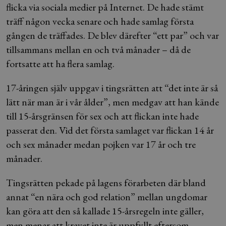
flicka via sociala medier på Internet. De hade stämt
träff någon vecka senare och hade samlag första
gången de träffades. De blev därefter “ett par” och var
tillsammans mellan en och två månader – då de
fortsatte att ha flera samlag.
17-åringen själv uppgav i tingsrätten att “det inte är så
lätt när man är i vår ålder”, men medgav att han kände
till 15-årsgränsen för sex och att flickan inte hade
passerat den. Vid det första samlaget var flickan 14 år
och sex månader medan pojken var 17 år och tre
månader.
Tingsrätten pekade på lagens förarbeten där bland
annat “en nära och god relation” mellan ungdomar
kan göra att den så kallade 15-årsregeln inte gäller,
men menar att kravet inte är uppfyllt eftersom