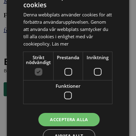
Källa: Nyhetsbyrån Blendow Lexnova
cookies
Felix Sjöberg
Denna webbplats använder cookies för att
förbättra användarupplevelsen. Genom
felix.sjoberg@alltomjuridik.se
att använda vår webbplats samtycker du
till alla cookies i enlighet med vår
cookiepolicy.
Läs mer
Strikt
Prestanda
Inriktning
Behöver du juridisk hjälp?
nödvändigt
Boka en kostnadsfri konsultation direkt via knappen nedan.
Funktioner
Boka rådgivning
ACCEPTERA ALLA
AVVISA ALLT