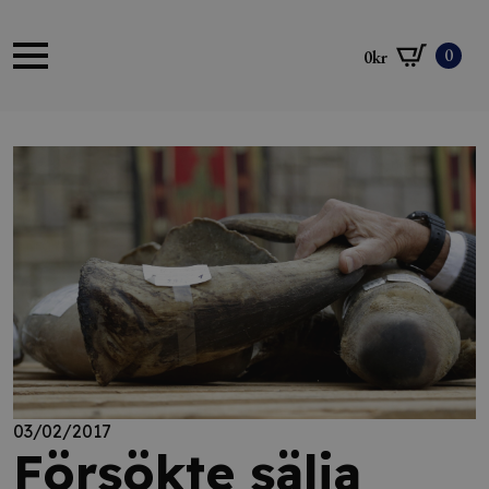
0
0
kr
03/02/2017
Försökte sälja