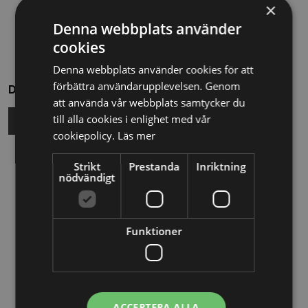
×
Denna webbplats använder
cookies
Denna webbplats använder cookies för att
förbättra användarupplevelsen. Genom
Dela
att använda vår webbplats samtycker du
till alla cookies i enlighet med vår
cookiepolicy.
Läs mer
Relaterade nyheter
Strikt
Prestanda
Inriktning
nödvändigt
13/10/2025
Nya Världsbanksregler öppnar för
Funktioner
svenska företag – lär dig vinna
upphandlingar med våra nya kurser
26/02/2025
ACCEPTERA ALLA