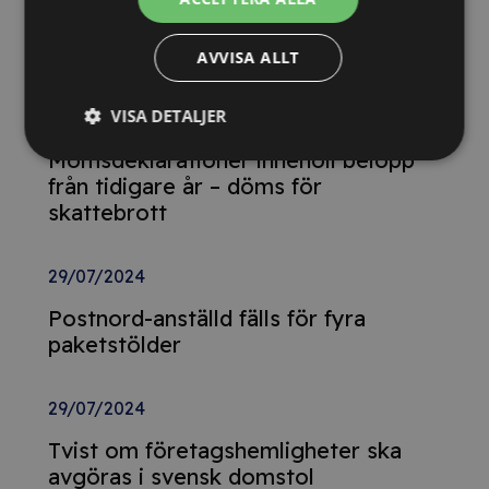
Detta innebär
Tillgänglighetsdirektivet
AVVISA ALLT
VISA DETALJER
29/10/2024
Momsdeklarationer innehöll belopp
från tidigare år – döms för
skattebrott
29/07/2024
Postnord-anställd fälls för fyra
paketstölder
29/07/2024
Tvist om företagshemligheter ska
avgöras i svensk domstol