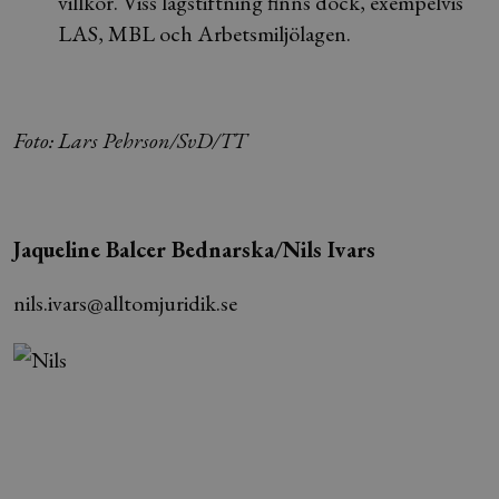
villkor. Viss lagstiftning finns dock, exempelvis
LAS, MBL och Arbetsmiljölagen.
Foto: Lars Pehrson/SvD/TT
Jaqueline Balcer Bednarska/Nils Ivars
nils.ivars@alltomjuridik.se