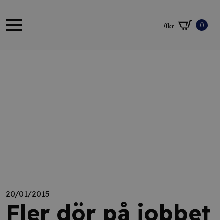
0
0
kr
20/01/2015
Fler dör på jobbet