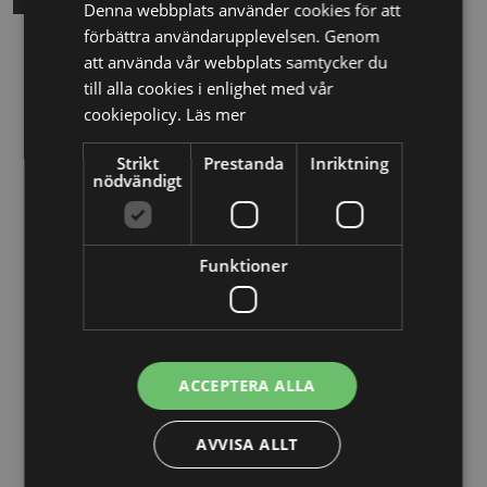
Denna webbplats använder cookies för att
förbättra användarupplevelsen. Genom
Relaterade nyheter
att använda vår webbplats samtycker du
till alla cookies i enlighet med vår
cookiepolicy.
Läs mer
13/10/2025
Nya Världsbanksregler öppnar för
Strikt
Prestanda
Inriktning
nödvändigt
svenska företag – lär dig vinna
upphandlingar med våra nya kurser
Funktioner
26/02/2025
Detta innebär
Tillgänglighetsdirektivet
ACCEPTERA ALLA
29/10/2024
Momsdeklarationer innehöll belopp
AVVISA ALLT
från tidigare år – döms för