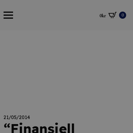
0
0
kr
21/05/2014
“Finansiell