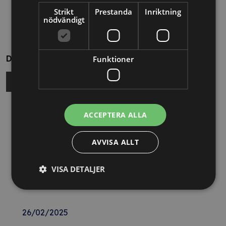
Strikt
Prestanda
Inriktning
nödvändigt
Dela
Funktioner
Relaterade nyheter
ACCEPTERA ALLA
13/10/2025
AVVISA ALLT
Nya Världsbanksregler öppnar för
VISA DETALJER
svenska företag – lär dig vinna
upphandlingar med våra nya kurser
26/02/2025