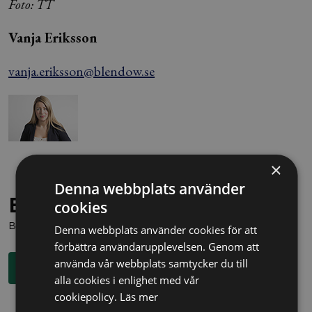
Foto: TT
Vanja Eriksson
vanja.eriksson@blendow.se
×
Denna webbplats använder
Behöver du juridisk hjälp?
cookies
Boka en kostnadsfri konsultation direkt via knappen nedan.
Denna webbplats använder cookies för att
förbättra användarupplevelsen. Genom att
använda vår webbplats samtycker du till
Boka rådgivning
alla cookies i enlighet med vår
cookiepolicy.
Läs mer