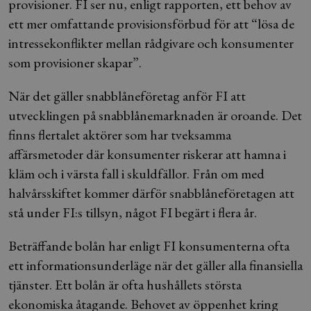
provisioner. FI ser nu, enligt rapporten, ett behov av
ett mer omfattande provisionsförbud för att “lösa de
intressekonflikter mellan rådgivare och konsumenter
som provisioner skapar”.
När det gäller snabblåneföretag anför FI att
utvecklingen på snabblånemarknaden är oroande. Det
finns flertalet aktörer som har tveksamma
affärsmetoder där konsumenter riskerar att hamna i
kläm och i värsta fall i skuldfällor. Från om med
halvårsskiftet kommer därför snabblåneföretagen att
stå under FI:s tillsyn, något FI begärt i flera år.
Beträffande bolån har enligt FI konsumenterna ofta
ett informationsunderläge när det gäller alla finansiella
tjänster. Ett bolån är ofta hushållets största
ekonomiska åtagande. Behovet av öppenhet kring