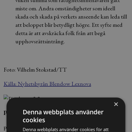
vilken summa som rättighetsinnehavaren gått
miste om. Andra omständigheter som ideell
skada och skada på verkets anseende kan leda till
att beloppet blir betydligt högre. Ett syfte med
detta är att avskräcka folk från att begå
upphovsrättsintrång.
Foto: Vilhelm Stokstad/TT
Källa: Nyhetsbyrån Blendow Lexnova
×
Denna webbplats använder
Pinak Chakraborty
cookies
pinak.chakraborty@alltomjuridik.se
Denna webbplats använder cookies för att