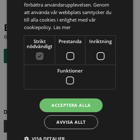
förbättra användarupplevelsen. Genom
att använda vår webbplats samtycker du
till alla cookies i enlighet med vår
Behöver du juridisk hjälp?
cookiepolicy.
Läs mer
Boka en kostnadsfri konsultation direkt via knappen nedan.
Strikt
Prestanda
Inriktning
nödvändigt
Boka rådgivning
Funktioner
ACCEPTERA ALLA
Dela
AVVISA ALLT
VISA DETALJER