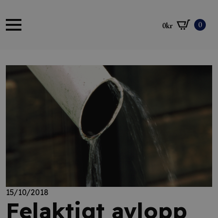
0
0
kr
15/10/2018
Felaktigt avlopp