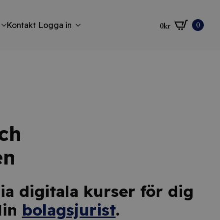
0
Kontakt
Logga in
0
kr
och
en
a digitala kurser för dig
Min
bolagsjurist
.