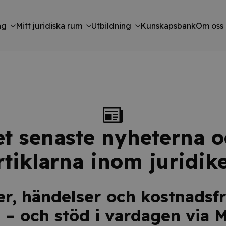
ng
Mitt juridiska rum
Utbildning
Kunskapsbank
Om oss
t senaste nyheterna 
rtiklarna inom juridik
er, händelser och kostnadsfri
 – och stöd i vardagen via 