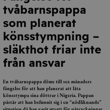
tvåbarnspappa
som planerat
könsstympning –
släkthot friar inte
från ansvar
En tvåbarnspappa döms till sex månaders
fängelse för att han planerat att låta
könsstympa sina döttrar i Nigeria. Pappan
påstår att han befunnit sig i en “nödliknande”
situation då han varit utsatt för påtryckningar