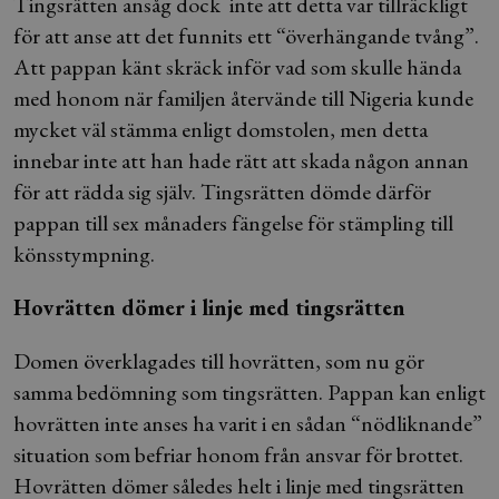
Tingsrätten ansåg dock inte att detta var tillräckligt
för att anse att det funnits ett “överhängande tvång”.
Att pappan känt skräck inför vad som skulle hända
med honom när familjen återvände till Nigeria kunde
mycket väl stämma enligt domstolen, men detta
innebar inte att han hade rätt att skada någon annan
för att rädda sig själv. Tingsrätten dömde därför
pappan till sex månaders fängelse för stämpling till
könsstympning.
Hovrätten dömer i linje med tingsrätten
Domen överklagades till hovrätten, som nu gör
samma bedömning som tingsrätten. Pappan kan enligt
hovrätten inte anses ha varit i en sådan “nödliknande”
situation som befriar honom från ansvar för brottet.
Hovrätten dömer således helt i linje med tingsrätten