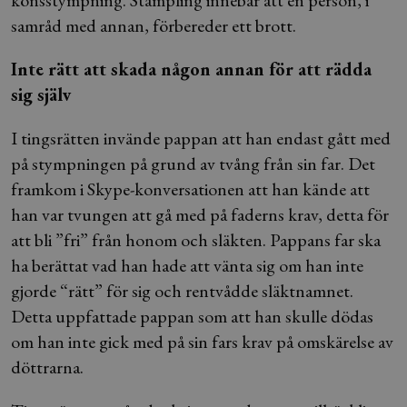
könsstympning. Stämpling innebär att en person, i
samråd med annan, förbereder ett brott.
Inte rätt att skada någon annan för att rädda
sig själv
I tingsrätten invände pappan att han endast gått med
på stympningen på grund av tvång från sin far. Det
framkom i Skype-konversationen att han kände att
han var tvungen att gå med på faderns krav, detta för
att bli ”fri” från honom och släkten. Pappans far ska
ha berättat vad han hade att vänta sig om han inte
gjorde “rätt” för sig och rentvådde släktnamnet.
Detta uppfattade pappan som att han skulle dödas
om han inte gick med på sin fars krav på omskärelse av
döttrarna.