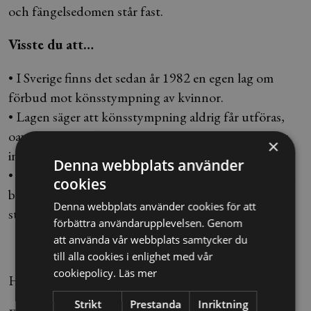
och fängelsedomen står fast.
Visste du att…
• I Sverige finns det sedan år 1982 en egen lag om
förbud mot könsstympning av kvinnor.
• Lagen säger att könsstympning aldrig får utföras,
oavsett om det finns ett samtycke från kvinnan eller
×
inte.
Denna webbplats använder
• Det lägsta straffet för könsstympning är två år, men
cookies
brott som endast når förberedelsestadiet har lägre
Denna webbplats använder cookies för att
straff.
förbättra användarupplevelsen. Genom
att använda vår webbplats samtycker du
till alla cookies i enlighet med vår
cookiepolicy.
Läs mer
Hovrättens målnr: B 132-18
Strikt
Prestanda
Inriktning