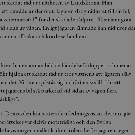
, ett skadat rådjur i närheten av Landskrona. Han
tt område under örat. Jägaren drog rådjuret till sin bil,
ka veterinärvård” för det skadade rådjuret. Så småningom
 sidan av vägen. Enligt jägaren lämnade han rådjuret dä
 komma tillbaka och körde sedan hem.
kten har en annan bild av händelseförloppet och menar
sökt hjälpa ett skadat rådjur tror vittnena att jägaren själv
 hem det. Vittnena påstår sig ha hört en smäll från ett
 jägarens bil stå parkerad vid sidan av vägen flera
ärkligt”.
tt. Domstolen konstaterade inledningsvis att det inte går
 berättelser var delvis motstridiga och den övriga
de bevisningen i målet la domstolen därför jägarens egen