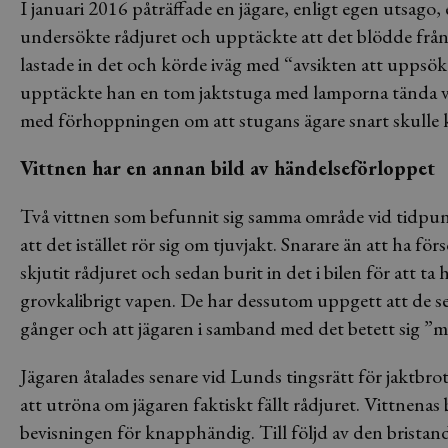
I januari 2016 påträffade en jägare, enligt egen utsago
undersökte rådjuret och upptäckte att det blödde från e
lastade in det och körde iväg med “avsikten att uppsö
upptäckte han en tom jaktstuga med lamporna tända vid
med förhoppningen om att stugans ägare snart skulle
Vittnen har en annan bild av händelseförloppet
Två vittnen som befunnit sig samma område vid tidpun
att det istället rör sig om tjuvjakt. Snarare än att ha för
skjutit rådjuret och sedan burit in det i bilen för att ta
grovkalibrigt vapen. De har dessutom uppgett att de sett
gånger och att jägaren i samband med det betett sig ”m
Jägaren åtalades senare vid Lunds tingsrätt för jaktbro
att utröna om jägaren faktiskt fällt rådjuret. Vittnenas
bevisningen för knapphändig. Till följd av den bristan