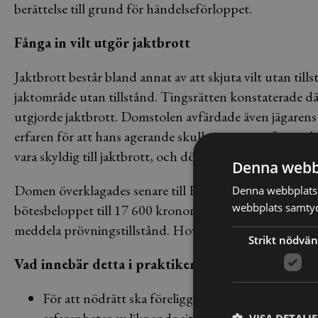
berättelse till grund för händelseförloppet.
Fånga in vilt utgör jaktbrott
Jaktbrott består bland annat av att skjuta vilt utan till
jaktområde utan tillstånd. Tingsrätten konstaterade dä
utgjorde jaktbrott. Domstolen avfärdade även jägarens
erfaren för att hans agerande skulle anses vara försva
vara skyldig till jaktbrott, och dömde honom till att 
Denna webb
Domen överklagades senare till Hovrätten över Skåne 
Denna webbplats 
webbplats samtyck
bötesbeloppet till 17 600 kronor. Den domen överklaga
meddela prövningstillstånd. Hovrättens dom står därm
Strikt nödvän
Vad innebär detta i praktiken?
För att nödrätt ska föreligga krävs att det aktuel