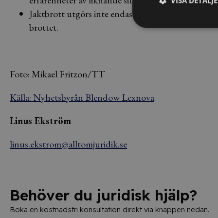
erfarenheter av liknande situationer vägs in i fö
VISA DETALJ
Jaktbrott utgörs inte endast av att skjuta vilt uta
brottet.
Foto: Mikael Fritzon/TT
Källa: Nyhetsbyrån Blendow Lexnova
Linus Ekström
linus.ekstrom@alltomjuridik.se
Behöver du juridisk hjälp?
Boka en kostnadsfri konsultation direkt via knappen nedan.