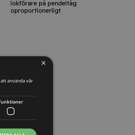
lokförare på pendeltåg
oproportionerligt
×
att använda vår
e
Funktioner
h