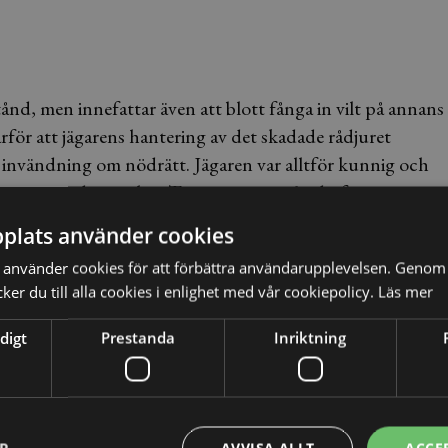
stånd, men innefattar även att blott fånga in vilt på annans
rför att jägarens hantering av det skadade rådjuret
 invändning om nödrätt. Jägaren var alltför kunnig och
rligt, menar domstolen. Tingsrätten ansåg därför mannen
betala böter om knappt 22 000 kronor.
plats använder cookies
och Blekinge som fastställde domen men sänkte
använder cookies för att förbättra användarupplevelsen. Genom 
er du till alla cookies i enlighet med vår cookiepolicy.
Läs mer
des senare till Högsta domstolen som nu beslutat att int
ed fast.
digt
Prestanda
Inriktning
la agerandet har varit försvarligt. En persons kunnande oc