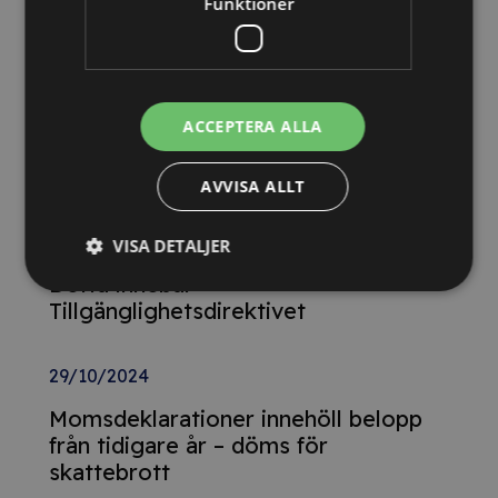
Funktioner
Relaterade nyheter
13/10/2025
Nya Världsbanksregler öppnar för
ACCEPTERA ALLA
svenska företag – lär dig vinna
upphandlingar med våra nya kurser
AVVISA ALLT
26/02/2025
VISA DETALJER
Detta innebär
Tillgänglighetsdirektivet
29/10/2024
Momsdeklarationer innehöll belopp
från tidigare år – döms för
skattebrott