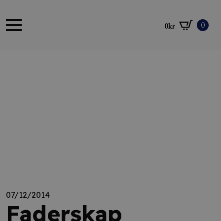
0
0
kr
07/12/2014
Faderskap