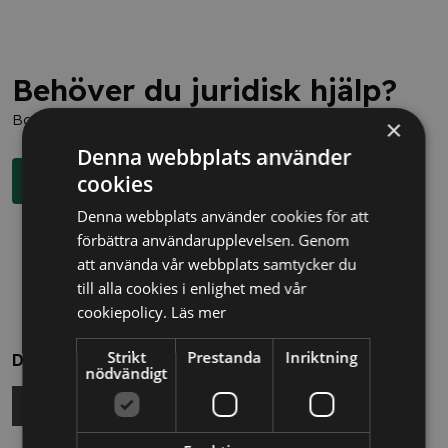
Behöver du juridisk hjälp?
Boka en kostnadsfri konsultation direkt via knappen nedan.
×
Denna webbplats använder
cookies
Boka rådgivning
Denna webbplats använder cookies för att
förbättra användarupplevelsen. Genom
att använda vår webbplats samtycker du
till alla cookies i enlighet med vår
cookiepolicy.
Läs mer
Strikt
Prestanda
Inriktning
Dela
nödvändigt