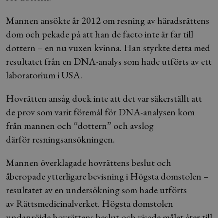
Mannen ansökte år 2012 om resning av häradsrättens
dom och pekade på att han de facto inte är far till
dottern – en nu vuxen kvinna. Han styrkte detta med
resultatet från en DNA-analys som hade utförts av ett
laboratorium i USA.
Hovrätten ansåg dock inte att det var säkerställt att
de prov som varit föremål för DNA-analysen kom
från mannen och “dottern” och avslog
därför resningsansökningen.
Mannen överklagade hovrättens beslut och
åberopade ytterligare bevisning i Högsta domstolen –
resultatet av en undersökning som hade utförts
av Rättsmedicinalverket. Högsta domstolen
undanröjde hovrättens beslut och visade målet åter till