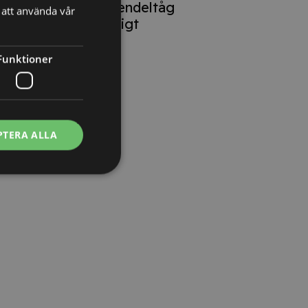
lokförare på pendeltåg
att använda vår
oproportionerligt
Funktioner
PTERA ALLA