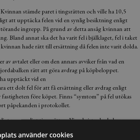
 Kvinnan stämde paret i tingsrätten och ville ha 10,5
jligt att upptäcka felen vid en synlig besiktning enligt
störande ingrepp. På grund av detta ansåg kvinnan att
g. Bland annat ska det ha varit fel i bjälklaget, fel i taket
 kvinnan hade rätt till ersättning då felen inte varit dolda.
 av avtalet eller om den annars avviker från vad en
jordabalken rätt att göra avdrag på köpbeloppet.
 ha upptäckt vid en
ett dolt fel för att få ersättning eller avdrag enligt
er fastigheten före köpet. Finns “symtom” på fel utökas
rt påpekanden i protokollet.
kligt noga enligt tingsrätten. Vissa brister hade hon
rant. Vissa delar hade till och med en besiktningsman
plats använder cookies
de dolda fel enligt tingsrätten och kvinnan kunde