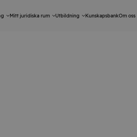
ng
Mitt juridiska rum
Utbildning
Kunskapsbank
Om oss