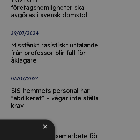
företagshemligheter ska
avgöras i svensk domstol
29/07/2024
Misstänkt rasistiskt uttalande
från professor blir fall för
åklagare
03/07/2024
SiS-hemmets personal har
”abdikerat” – vågar inte ställa
krav
03/07/2024
×
Förbud mot ensamarbete för