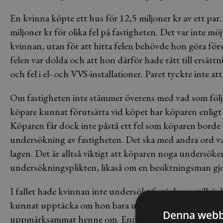
En kvinna köpte ett hus för 12,5 miljoner kr av ett par.
miljoner kr för olika fel på fastigheten. Det var inte mö
kvinnan, utan för att hitta felen behövde hon göra för
felen var dolda och att hon därför hade rätt till ersättnin
och fel i el- och VVS-installationer. Paret tyckte inte att
Om fastigheten inte stämmer överens med vad som följer
köpare kunnat förutsätta vid köpet har köparen enligt 
Köparen får dock inte påstå ett fel som köparen borde
undersökning av fastigheten. Det ska med andra ord vara 
lagen. Det är alltså viktigt att köparen noga undersök
undersökningsplikten, likaså om en besiktningsman gjo
I fallet hade kvinnan inte undersökt fastigheten tillräc
kunnat upptäcka om hon bara undersökte lite mer nogg
Denna webb
uppmärksammat henne om. Endast 240 000 kr motsvara