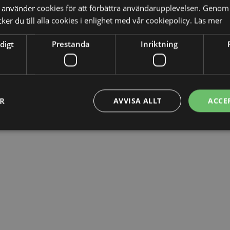
använder cookies för att förbättra användarupplevelsen. Genom 
n att betala parets rättegångskostnader på 4,3 miljoner
er du till alla cookies i enlighet med vår cookiepolicy.
Läs mer
digt
Prestanda
Inriktning
ER
AVVISA ALLT
ACCE