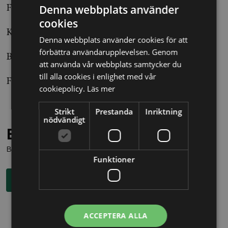
Författare: Hanna Frestro, Allt om Juridik
Denna webbplats använder
cookies
Källa: Blendow Lexnova
Denna webbplats använder cookies för att
förbättra användarupplevelsen. Genom
Beslut: Svea hovrätt T 3518-18
att använda vår webbplats samtycker du
till alla cookies i enlighet med vår
Foto: Leif R Jansson / SCANPIX
cookiepolicy.
Läs mer
Strikt
Prestanda
Inriktning
nödvändigt
Behöver du juridisk hjälp?
Boka en kostnadsfri konsultation direkt via knappen nedan.
Funktioner
Boka rådgivning
ACCEPTERA ALLA