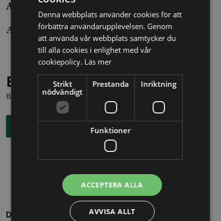
Amalia Stenberg
Denna webbplats använder cookies för att
förbättra användarupplevelsen. Genom
Amalia.stenberg@alltomjuridik.se
att använda vår webbplats samtycker du
till alla cookies i enlighet med vår
cookiepolicy.
Läs mer
Behöver du juridisk hjälp?
Strikt
Prestanda
Inriktning
nödvändigt
Boka en kostnadsfri konsultation direkt via knappen nedan.
Boka rådgivning
Funktioner
ACCEPTERA ALLA
AVVISA ALLT
Dela