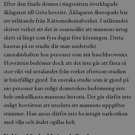
Efter den friade domen i tingsrätten överklagade
åklagaren till Göta hovrätt. Åklagaren åberopade här
ett utlåtande från Rättsmedicinalverket. I utlåtandet
skriver verket att det är osannolikt att mannens intag
skett så långt som fyra dagar före körningen. Detta
baseras på en studie där man undersökt
cannabishalten hos personer som ätit haschbrownies.
Hovrätten bedömer dock att det inte går att fästa så
stor vikt vid uttalandet från verket eftersom studien
är bristfälligt gjord. En enstaka studie som är gjord på
nio personer kan enligt domstolens bedömning inte
helt omkullkasta mannens historia. Det går därför inte
enligt hovrätten att utesluta att mannens uppgifter
stämmer. Han anses därför inte ha intagit narkotikan
med vilja och åtalet ogillas helt.