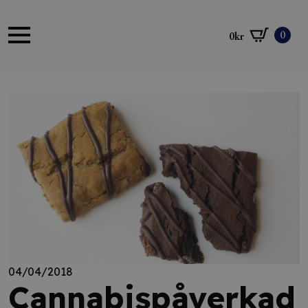
0
0
kr
04/04/2018
Cannabispåverkad