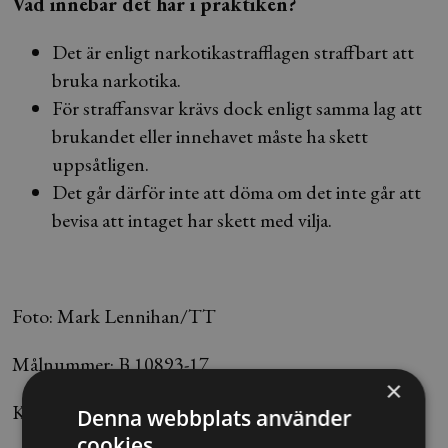
Vad innebär det här i praktiken?
Det är enligt narkotikastrafflagen straffbart att
bruka narkotika.
För straffansvar krävs dock enligt samma lag att
brukandet eller innehavet måste ha skett
uppsåtligen.
Det går därför inte att döma om det inte går att
bevisa att intaget har skett med vilja.
Foto: Mark Lennihan/TT
Målnummer: B 10893-17
×
Källa:
Nyhetsbyrån Blendow Lexnova
Denna webbplats använder
cookies