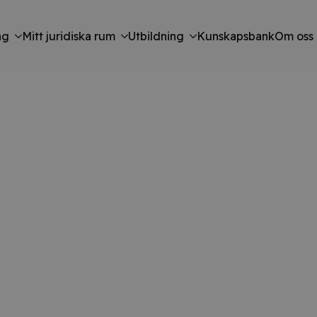
ng
Mitt juridiska rum
Utbildning
Kunskapsbank
Om oss