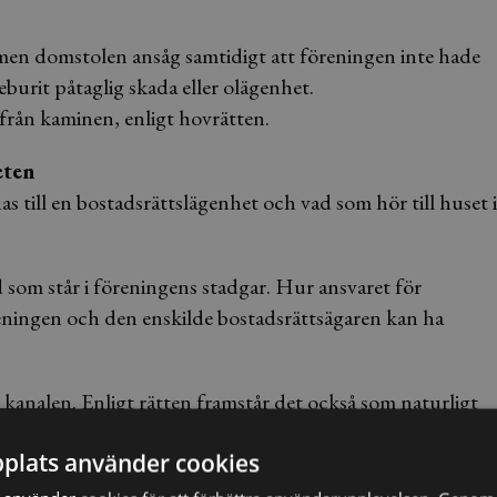
g, men domstolen ansåg samtidigt att föreningen inte hade
burit påtaglig skada eller olägenhet.
ifrån kaminen, enligt hovrätten.
eten
 till en bostadsrättslägenhet och vad som hör till huset i
d som står i föreningens stadgar. Hur ansvaret för
öreningen och den enskilde bostadsrättsägaren kan ha
v kanalen. Enligt rätten framstår det också som naturligt
 något som hör till huset som sådant och inte är en del av
plats använder cookies