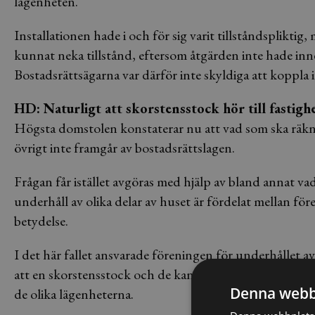
lägenheten.
Installationen hade i och för sig varit tillståndsplikti
kunnat neka tillstånd, eftersom åtgärden inte hade inne
Bostadsrättsägarna var därför inte skyldiga att koppla 
HD: Naturligt att skorstensstock hör till fastigh
Högsta domstolen konstaterar nu att vad som ska räknas
övrigt inte framgår av bostadsrättslagen.
Frågan får istället avgöras med hjälp av bland annat va
underhåll av olika delar av huset är fördelat mellan f
betydelse.
I det här fallet ansvarade föreningen för underhållet a
att en skorstensstock och de kanaler som finns i den är
Denna webb
de olika lägenheterna.