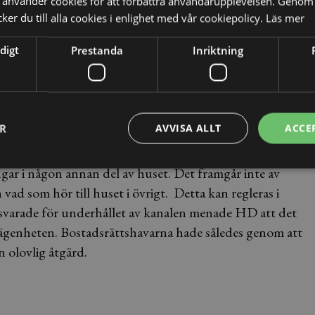
använder cookies för att förbättra användarupplevelsen. Genom 
 att betrakta som en olovlig åtgärd i
er du till alla cookies i enlighet med vår cookiepolicy.
Läs mer
digt
Prestanda
Inriktning
na nu också ersätta föreningens rättegångskostnader med
ER
AVVISA ALLT
ACCE
rätt att göra vissa ändringar i sin lägenhet.
ngar i någon annan del av huset. Det framgår inte av
vad som hör till huset i övrigt. Detta kan regleras i
nsvarade för underhållet av kanalen menade HD att det
 lägenheten. Bostadsrättshavarna hade således genom att
n olovlig åtgärd.