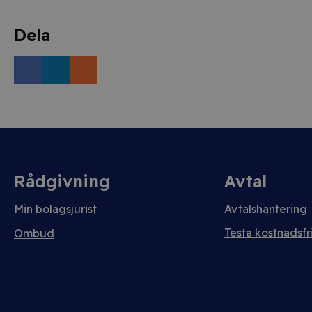
Dela
Rådgivning
Avtal
Min bolagsjurist
Avtalshantering
Testa kostnadsfri
Ombud