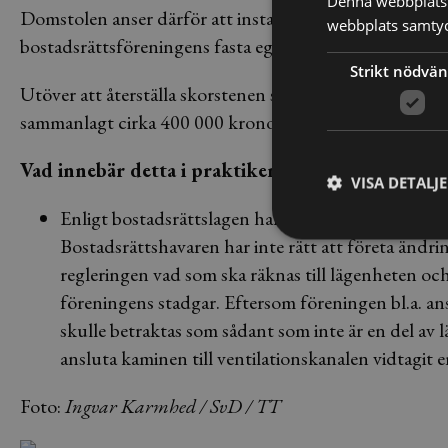
Denna webbplats 
Domstolen anser därför att installationen av kaminen är
webbplats samtyck
bostadsrättsföreningens fasta egendom.
Strikt nödvän
Utöver att återställa skorstenen ska bostadsrättsägar
sammanlagt cirka 400 000 kronor.
Vad innebär detta i praktiken?
VISA DETALJ
Enligt bostadsrättslagen har en bostadsrättshavare 
Bostadsrättshavaren har inte rätt att företa ändri
regleringen vad som ska räknas till lägenheten och 
föreningens stadgar. Eftersom föreningen bl.a. a
skulle betraktas som sådant som inte är en del av
ansluta kaminen till ventilationskanalen vidtagit e
Foto:
Ingvar Karmhed / SvD / TT