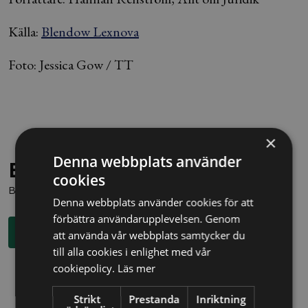
Källa:
Blendow Lexnova
Foto: Jessica Gow / TT
×
Denna webbplats använder
Behöver du juridisk hjälp?
cookies
Boka en kostnadsfri konsultation direkt via knappen nedan.
Denna webbplats använder cookies för att
förbättra användarupplevelsen. Genom
Boka rådgivning
att använda vår webbplats samtycker du
till alla cookies i enlighet med vår
cookiepolicy.
Läs mer
Strikt
Prestanda
Inriktning