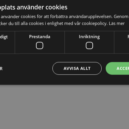
plats använder cookies
ld anledning att anta att bolaget skulle lida någon skada
använder cookies för att förbättra användarupplevelsen. Genom 
er du till alla cookies i enlighet med vår cookiepolicy.
Läs mer
ppgifterna skulle sekretessbeläggas. Kammarrätten
digt
Prestanda
Inriktning
lle lämnas ut till bolaget.
ER
AVVISA ALLT
ACCE