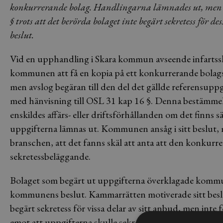
konkurrerande bolag. Handlingarna lämnades ut, men re
§ trots att det berörda bolaget inte begärt sekretess f
beslut.
Vid en upphandling i Skara kommun avseende infartssky
kommunen att få en kopia på ett konkurrerande bol
men avslog begäran till den del det gällde referensuppg
med hänvisning till OSL 31 kap 16 §. Denna bestämmelse
enskildes affärs- eller driftsförhållanden om det finns 
uppgifterna lämnas ut. Kommunen ansåg i sitt beslut, 
branschen, att det fanns skäl att anta att den konkurre
sekretessbeläggande.
Bolaget som begärt ut uppgifterna överklagade kommu
kommunens beslut. Kammarrätten motiverade sitt beslu
begärt sekretess för vissa delar av sitt anbud, men inte 
emot att uppgifterna skulle sekretessbeläggas. Kammar