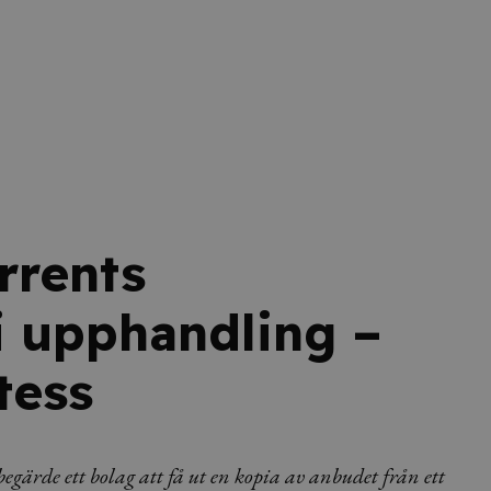
rrents
i upphandling –
tess
ärde ett bolag att få ut en kopia av anbudet från ett