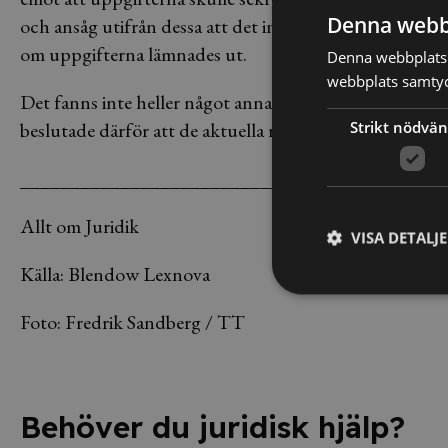
Denna webb
och ansåg utifrån dessa att det inte heller fanns särski
om uppgifterna lämnades ut.
Denna webbplats 
webbplats samtyck
Det fanns inte heller något annat som tydde för att u
Strikt nödvän
beslutade därför att de aktuella referensuppgifterna sku
__________________________________
Allt om Juridik
VISA DETALJ
Källa: Blendow Lexnova
Foto: Fredrik Sandberg / TT
Behöver du juridisk hjälp?