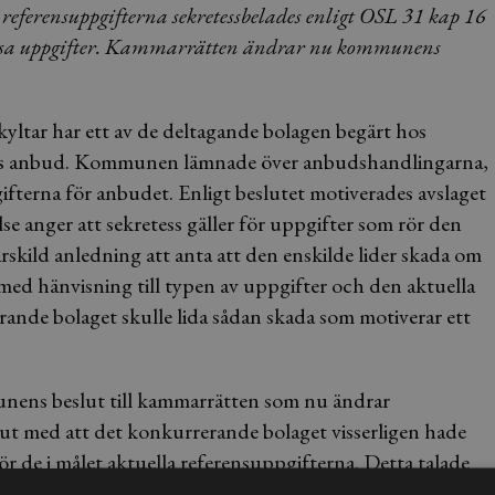
ferensuppgifterna sekretessbelades enligt OSL 31 kap 16
ör dessa uppgifter. Kammarrätten ändrar nu kommunens
ltar har ett av de deltagande bolagen begärt hos
ags anbud. Kommunen lämnade över anbudshandlingarna,
ifterna för anbudet. Enligt beslutet motiverades avslaget
 anger att sekretess gäller för uppgifter som rör den
särskild anledning att anta att den enskilde lider skada om
med hänvisning till typen av uppgifter och den aktuella
rande bolaget skulle lida sådan skada som motiverar ett
nens beslut till kammarrätten som nu ändrar
t med att det konkurrerande bolaget visserligen hade
för de i målet aktuella referensuppgifterna. Detta talade
rätten gick även igenom de aktuella referensuppgifterna