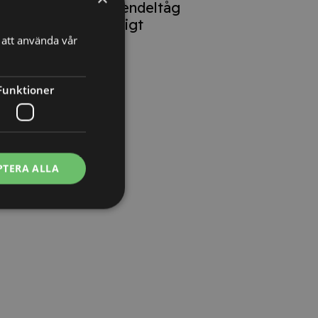
lokförare på pendeltåg
oproportionerligt
att använda vår
Funktioner
PTERA ALLA