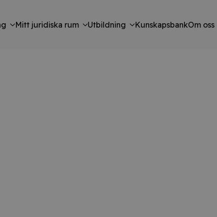
ng
Mitt juridiska rum
Utbildning
Kunskapsbank
Om oss