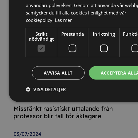
skattebrott
användarupplevelsen. Genom att använda vår webbp
samtycker du till alla cookies i enlighet med vår
cookiepolicy.
Läs mer
29/07/2024
Postnord-anställd fälls för fyra
Strikt
Prestanda
Inriktning
Funkti
nödvändigt
paketstölder
29/07/2024
Tvist om företagshemligheter ska
AVVISA ALLT
ACCEPTERA ALL
avgöras i svensk domstol
VISA DETALJER
29/07/2024
Misstänkt rasistiskt uttalande från
professor blir fall för åklagare
03/07/2024