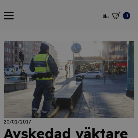
0
0
kr
20/01/2017
Avskedad väktare