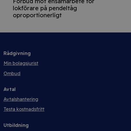
Förbud mot ensamarbete för
lokförare på pendeltåg
oproportionerligt
Rådgivning
Min bolagsjurist
Ombud
Avtal
Avtalshantering
Testa kostnadsfritt
Utbildning