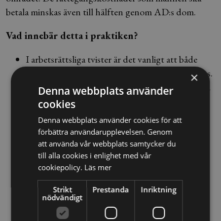
betala minskas även till hälften genom AD:s dom.
Vad innebär detta i praktiken?
I arbetsrättsliga tvister är det vanligt att både
allmänt och ekonomiskt skadestånd aktualiseras.
×
Dessa skadestånd har olika syften. Det allmänna
Denna webbplats använder
skadeståndet avser den ideella skada eller
cookies
kränkning som en felaktig uppsägning eller
Denna webbplats använder cookies för att
avskedande kan innebära för den enskilde. Hur
förbättra användarupplevelsen. Genom
högt det allmänna skadeståndet blir avgörs av
att använda vår webbplats samtycker du
AD efter en uppskattning med hänsyn till
till alla cookies i enlighet med vår
cookiepolicy.
Läs mer
omständigheterna i det aktuella fallet.
Strikt
Prestanda
Inriktning
Ekonomiskt skadestånd syftar istället till att på
nödvändigt
ett mer konkret sätt ersätta den faktiska