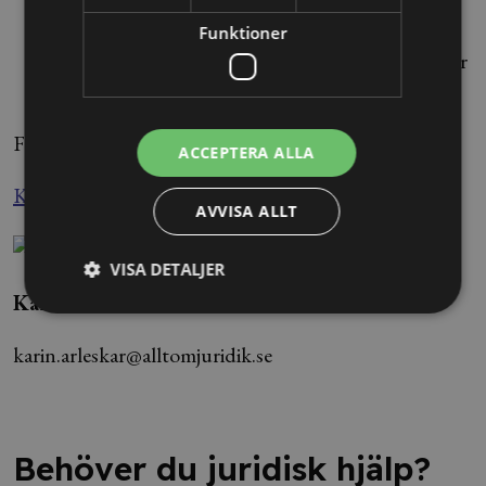
ekonomiska förlust som den anställde lidit på
grund av felaktigheten från arbetsgivarens sida.
Funktioner
Ofta är detta en summa som går att räkna ut mer
eller mindre exakt.
Foto: Stina Stjernkvist/TT
ACCEPTERA ALLA
Källa: Nyhetsbyrån Blendow Lexnova
AVVISA ALLT
VISA DETALJER
Karin Arleskär
karin.arleskar@alltomjuridik.se
Behöver du juridisk hjälp?