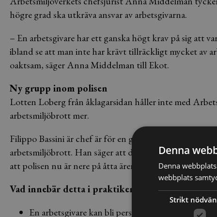
Arbetsmiljöverkets chefsjurist Anna Middelman tycker a
högre grad ska utkräva ansvar av arbetsgivarna.
– En arbetsgivare har ett ganska högt krav på sig att va
ibland se att man inte har krävt tillräckligt mycket av arb
oaktsam, säger Anna Middelman till Ekot.
Ny grupp inom polisen
Lotten Loberg från åklagarsidan håller inte med Arbetsmil
arbetsmiljöbrott mer.
Filippo Bassini är chef är för en grupp av poliser i St
Denna webb
arbetsmiljöbrott. Han säger att det för några år sedan
att polisen nu är nere på åtta ärenden som står på tur f
Denna webbplats 
webbplats samtyck
Vad innebär detta i praktiken?
Strikt nödvän
En arbetsgivare kan bli personligen straffansvari