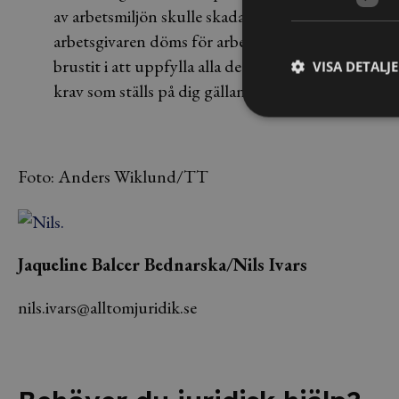
av arbetsmiljön skulle skadas eller förolyckas. I pr
arbetsgivaren döms för arbetsmiljöbrott endast o
brustit i att uppfylla alla de krav som finns i Arb
VISA DETALJ
krav som ställs på dig gällande arbetsmiljön kan 
Foto: Anders Wiklund/TT
Jaqueline Balcer Bednarska/Nils Ivars
nils.ivars@alltomjuridik.se