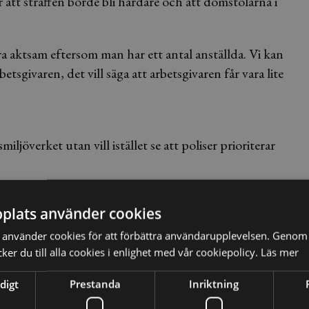
tt straffen borde bli hårdare och att domstolarna i
ra aktsam eftersom man har ett antal anställda. Vi kan
etsgivaren, det vill säga att arbetsgivaren får vara lite
jöverket utan vill istället se att poliser prioriterar
ockholm som sedan i höstas enbart arbetar med
plats använder cookies
 låg 150 ärenden och väntade på en ledig handläggare men
ör utredning.
använder cookies för att förbättra användarupplevelsen. Genom 
er du till alla cookies i enlighet med vår cookiepolicy.
Läs mer
digt
Prestanda
Inriktning
g och dömas för arbetsmiljöbrott om en anställd på grund