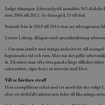
Enligt tidningen Arbetarskydd anmäldes 363 dödolyckor
åren 2006 till 2012. Av dessa gick 33 till åtal.
Statistik från år 2010 till 2014 visar att arbetsgivaren fäl
Lotten Loberg, åklagare med specialinriktning arbetsmi
– Om man jämför med många andra brott, till exempel e
begränsade i tid och rum. Men när det gäller arbetsmil
år. Då måste man ofta titta ganska långt tillbaka i tide
oaktsamhet, säger hon i en intervju med Ekot.
Vill se hårdare straff
Hon exemplifierar också med ett mord där det enligt Lob
efter ett dödsfall i arbetet inte leder till lika många utre