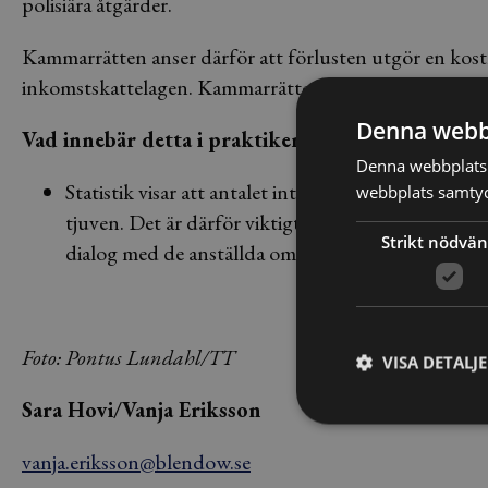
polisiära åtgärder.
Kammarrätten anser därför att förlusten utgör en kost
inkomstskattelagen. Kammarrätten beviljar därför bola
Denna webb
Vad innebär detta i praktiken?
Denna webbplats 
Statistik visar att antalet interna stölder ökar ju me
webbplats samtyck
tjuven. Det är därför viktigt att du som arbetsgiv
Strikt nödvän
dialog med de anställda om vad som är okej och in
Foto: Pontus Lundahl/TT
VISA DETALJ
Sara Hovi/Vanja Eriksson
vanja.eriksson@blendow.se