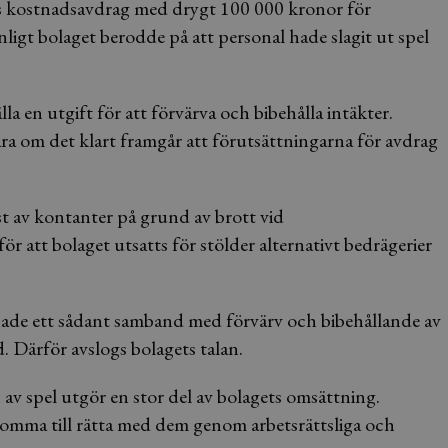
es kostnadsavdrag med drygt 100 000 kronor för
ligt bolaget berodde på att personal hade slagit ut spel
la en utgift för att förvärva och bibehålla intäkter.
ra om det klart framgår att förutsättningarna för avdrag
st av kontanter på grund av brott vid
r att bolaget utsatts för stölder alternativt bedrägerier
 hade ett sådant samband med förvärv och bibehållande av
. Därför avslogs bolagets talan.
av spel utgör en stor del av bolagets omsättning.
 komma till rätta med dem genom arbetsrättsliga och