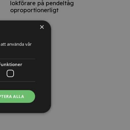
lokförare på pendeltåg
oproportionerligt
×
att använda vår
Funktioner
PTERA ALLA