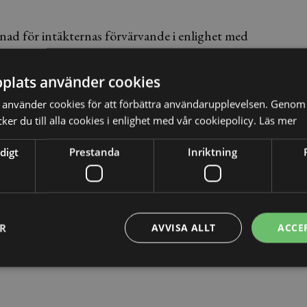
nad för intäkternas förvärvande i enlighet med
get avdrag med yrkat belopp.
plats använder cookies
använder cookies för att förbättra användarupplevelsen. Genom 
r rörigt ett företags rutiner upplevs vara, tillfället gör
er du till alla cookies i enlighet med vår cookiepolicy.
Läs mer
are aktivt arbetar med att motverka detta, dels genom en
digt
Prestanda
Inriktning
te okej samt genom tydliga rutiner och kontroller.
ER
AVVISA ALLT
ACCE