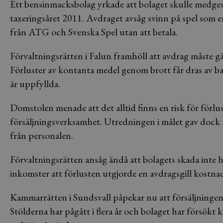
Ett bensinmacksbolag yrkade att bolaget skulle medg
taxeringsåret 2011. Avdraget avsåg svinn på spel som en
från ATG och Svenska Spel utan att betala.
Förvaltningsrätten i Falun framhöll att avdrag måste gäl
Förluster av kontanta medel genom brott får dras av ba
är uppfyllda.
Domstolen menade att det alltid finns en risk för förlu
försäljningsverksamhet. Utredningen i målet gav dock fö
från personalen.
Förvaltningsrätten ansåg ändå att bolagets skada inte
inkomster att förlusten utgjorde en avdragsgill kostnad
Kammarrätten i Sundsvall påpekar nu att försäljningen 
Stölderna har pågått i flera år och bolaget har försökt