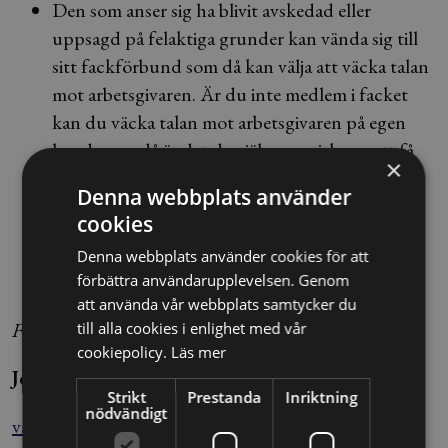
Den som anser sig ha blivit avskedad eller
uppsagd på felaktiga grunder kan vända sig till
sitt fackförbund som då kan välja att väcka talan
mot arbetsgivaren. Är du inte medlem i facket
kan du väcka talan mot arbetsgivaren på egen
hand, men då är det du själv som riskerar att få
×
betala arbetsgivarens rättegångskostnader om
Denna webbplats använder
domstolen anser att uppsägningen ändå var
cookies
korrekt.
Denna webbplats använder cookies för att
förbättra användarupplevelsen. Genom
att använda vår webbplats samtycker du
Foto: TT
till alla cookies i enlighet med vår
cookiepolicy.
Läs mer
Johanna Haddäng/Vanja Eriksson
Strikt
Prestanda
Inriktning
nödvändigt
vanja.eriksson@blendow.se