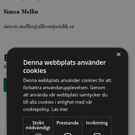
Simon Mellin
simon.mellin@alltomjuridik.se
×
Behöver du juridisk hjälp?
Denna webbplats använder
Boka en kostnadsfri konsultation direkt via knappen nedan.
cookies
Denna webbplats använder cookies för att
Boka rådgivning
förbättra användarupplevelsen. Genom
att använda vår webbplats samtycker du
till alla cookies i enlighet med vår
cookiepolicy.
Läs mer
Strikt
Prestanda
Inriktning
nödvändigt