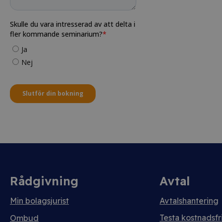
Rådgivning
Avtal
Min bolagsjurist
Avtalshantering
Testa kostnadsfri
Ombud