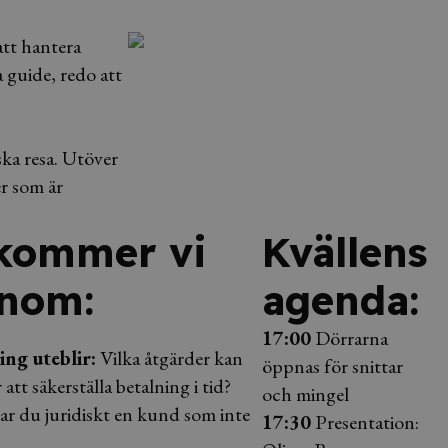
 att hantera
a guide, redo att
ska resa. Utöver
er som är
 kommer vi
Kvällens
enom:
agenda:
17:00
Dörrarna
ng uteblir:
Vilka åtgärder kan
öppnas för snittar
 att säkerställa betalning i tid?
och mingel
r du juridiskt en kund som inte
17:30
Presentation: