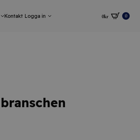
0
Kontakt
Logga in
0
kr
ggbranschen