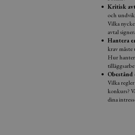
Kritisk av
och undvike
Vilka nyckel
avtal signer
Hantera e
krav måste 
Hur hanter
tilläggsarbe
Obestånd 
Vilka regle
konkurs? Va
dina intres