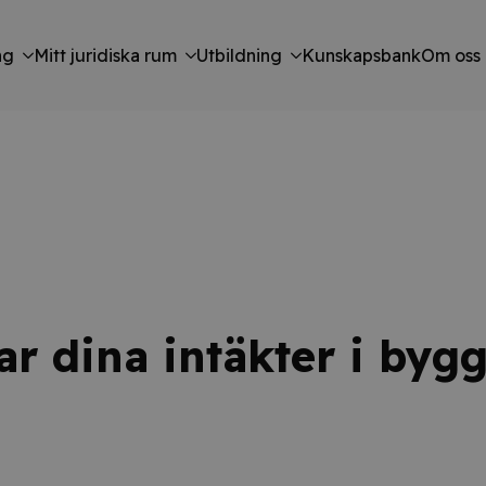
ng
Mitt juridiska rum
Utbildning
Kunskapsbank
Om oss
ar dina intäkter i by