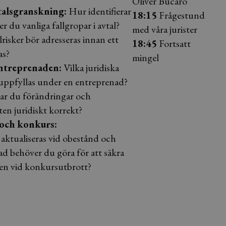
Oliver Bucaro
talsgranskning:
Hur identifierar
18:15
Frågestund
r du vanliga fallgropar i avtal?
med våra jurister
risker bör adresseras innan ett
18:45
Fortsatt
as?
mingel
ntreprenaden:
Vilka juridiska
uppfyllas under en entreprenad?
ar du förändringar och
ten juridiskt korrekt?
och konkurs:
r aktualiseras vid obestånd och
d behöver du göra för att säkra
sen vid konkursutbrott?