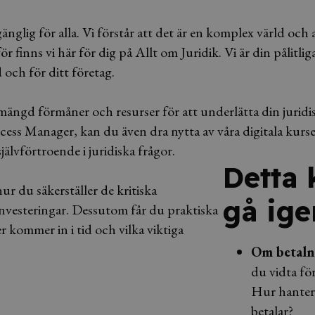
lgänglig för alla. Vi förstår att det är en komplex värld och
 finns vi här för dig på Allt om Juridik. Vi är din pålitlig
 och för ditt företag.
mängd förmåner och resurser för att underlätta din juridi
ccess Manager, kan du även dra nytta av våra digitala kurs
älvförtroende i juridiska frågor.
Detta
r du säkerställer de kritiska
gå ig
investeringar. Dessutom får du praktiska
r kommer in i tid och vilka viktiga
Om betalni
du vidta för
Hur hantera
betalar?