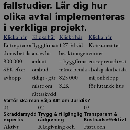
fallstudier. Lär dig hur
olika avtal implementeras
i verkliga projekt.
Klicka här
Klicka här
Klicka här
Klicka här
Entreprenör
Byggfirman
127 fel vid
Konsumenter
döms betala
anses ha
besiktningen
vinner
800.000
anlitat
– byggfirma
entreprenadtvist
SEK efter
ombud
måste betala
- bolag ska betala
avhopp
tidigt - går
825 000
miljonbelopp
miste om
SEK
för lutande hus
rättsskydd
Varför ska man välja Allt om Juridik?
01
02
03
Skräddarsydd
Trygg & tillgänglig
Transparent &
expertis
rådgivning
Kostnadseffektivt
Aktivt
Rådgivning och
Fasta och