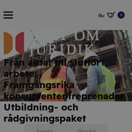
0
0
kr
Från avtal till slutfört
arbete:
Framgångsrika
konsumententreprenader
Utbildning- och
rådgivningspaket
Baspaket
Pluspaket