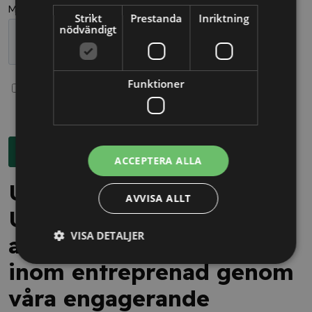
Strikt
Prestanda
Inriktning
nödvändigt
Funktioner
ACCEPTERA ALLA
Utvalda domar:
AVVISA ALLT
Utforska de praktiska
VISA DETALJER
aspekterna av ansvar
inom entreprenad genom
våra engagerande