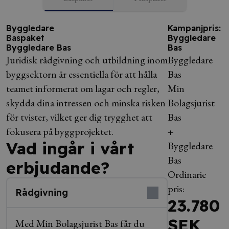
Byggledare
Kampanjpris:
Baspaket
Byggledare
Byggledare Bas
Bas
Juridisk rådgivning och utbildning inom
Byggledare
byggsektorn är essentiella för att hålla
Bas
teamet informerat om lagar och regler,
Min
skydda dina intressen och minska risken
Bolagsjurist
för tvister, vilket ger dig trygghet att
Bas
fokusera på byggprojektet.
+
Vad ingår i vårt
Byggledare
Bas
erbjudande?
Ordinarie
pris:
Rådgivning
23.780
SEK
Med Min Bolagsjurist Bas får du