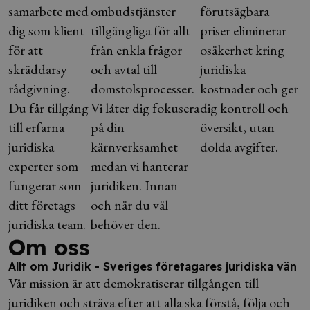
samarbete med
ombudstjänster
förutsägbara
dig som klient
tillgängliga för allt
priser eliminerar
för att
från enkla frågor
osäkerhet kring
skräddarsy
och avtal till
juridiska
rådgivning.
domstolsprocesser.
kostnader och ger
Du får tillgång
Vi låter dig fokusera
dig kontroll och
till erfarna
på din
översikt, utan
juridiska
kärnverksamhet
dolda avgifter.
experter som
medan vi hanterar
fungerar som
juridiken. Innan
ditt företags
och när du väl
juridiska team.
behöver den.
Om oss
Allt om Juridik - Sveriges företagares juridiska vän
Vår mission är att demokratiserar tillgången till
juridiken och sträva efter att alla ska förstå, följa och