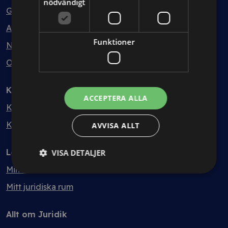
nödvändigt
Guider
Avtalsmallar
Funktioner
Nyheter
Ordlista
Kontakt
ACCEPTERA ALLA
Kontakt
Kvalitet & hållbarhet
AVVISA ALLT
Logga in
VISA DETALJER
Mina sidor
Mitt juridiska rum
Allt om Juridik