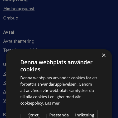
Min bolagsjurist
Ombud
Avtal
Avtalshantering
Testa kostnadsfritt
×
Denna webbplats använder
Utbildning
cookies
Kurser
Denna webbplats använder cookies för att
Kurspaket
förbättra användarupplevelsen. Genom
att använda vår webbplats samtycker du
Abonnemang
till alla cookies i enlighet med vår
Webbinarium
cookiepolicy.
Läs mer
Kunskapsbank
Strikt
Prestanda
Inriktning