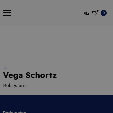
0
0
kr
Vega Schortz
Bolagsjurist
Rådgivning