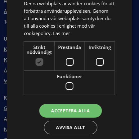
Avtal
Denna webbplats använder cookies för att
förbättra användarupplevelsen. Genom
Avtalshantering
att använda vår webbplats samtycker du
Testa kostnadsfritt
till alla cookies i enlighet med vår
cookiepolicy.
Läs mer
Utbildning
Strikt
Prestanda
Inriktning
Kurser
nödvändigt
Kurspaket
Abonnemang
Funktioner
Webbinarium
Kunskapsbank
Guider
ACCEPTERA ALLA
Avtalsmallar
AVVISA ALLT
Nyheter