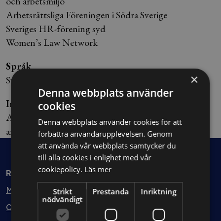
och arbetsmiljö
Arbetsrättsliga Föreningen i Södra Sverige
Sveriges HR-förening syd
Women’s Law Network
Språk
×
Svenska och engelska
Denna webbplats använder
Inriktning
cookies
Arbetsrätt, främst strategiska frågor inom
Denna webbplats använder cookies för att
arbetslagstiftningen och HR-området
förbättra användarupplevelsen. Genom
att använda vår webbplats samtycker du
till alla cookies i enlighet med vår
cookiepolicy.
Läs mer
Rådgivning
Min bolagsjurist
Strikt
Prestanda
Inriktning
nödvändigt
Ombud