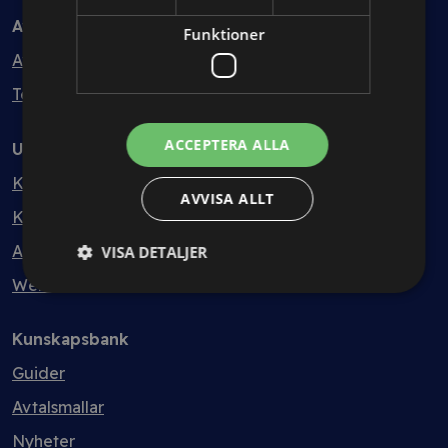
Avtal
Funktioner
Avtalshantering
Testa kostnadsfritt
ACCEPTERA ALLA
Utbildning
Kurser
AVVISA ALLT
Kurspaket
Abonnemang
VISA DETALJER
Webbinarium
Kunskapsbank
Guider
Avtalsmallar
Nyheter