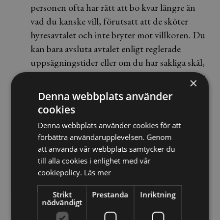
personen ofta har rätt att bo kvar längre än
vad du kanske vill, förutsatt att de sköter
hyresavtalet och inte bryter mot villkoren. Du
kan bara avsluta avtalet enligt reglerade
uppsägningstider eller om du har sakliga skäl,
så som utebliven hyra och grov misskötsel. Du
×
och hyresgästen kan dock avtala bort
Denna webbplats använder
besittningsrätten, men det kräver att ni
cookies
undertecknar en särskild handling som sedan
Denna webbplats använder cookies för att
måste godkännas av Hyresnämnden.
förbättra användarupplevelsen. Genom
Hyra
: Du kan vanligtvis inte sätta vilken hyra
att använda vår webbplats samtycker du
du vill. Hyran måste vara skälig. Om
till alla cookies i enlighet med vår
hyresgästen exempelvis motsätter sig en
cookiepolicy.
Läs mer
eventuell hyreshöjning kan hyresnämnden
Strikt
Prestanda
Inriktning
pröva ärendet.
nödvändigt
Uppsägningstider:
Vid uppsägning av ett