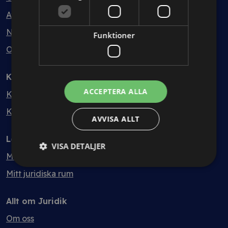
Avtalsmallar
Nyheter
Funktioner
Ordlista
Kontakt
ACCEPTERA ALLA
Kontakt
Kvalitet & hållbarhet
AVVISA ALLT
Logga in
VISA DETALJER
Mina sidor
Mitt juridiska rum
Allt om Juridik
Om oss