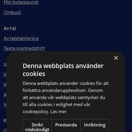
Min bolagsjurist
Ombud
Avtal
Avtalshantering
Testa kostnadsfritt
×
Utbildning
Denna webbplats använder
cookies
Kurser
Denna webbplats använder cookies för att
Kurspaket
förbättra användarupplevelsen. Genom
Abonnemang
att använda vår webbplats samtycker du
till alla cookies i enlighet med vår
Webbinarium
cookiepolicy.
Läs mer
Kunskapsbank
Strikt
Prestanda
Inriktning
nödvändigt
Guider