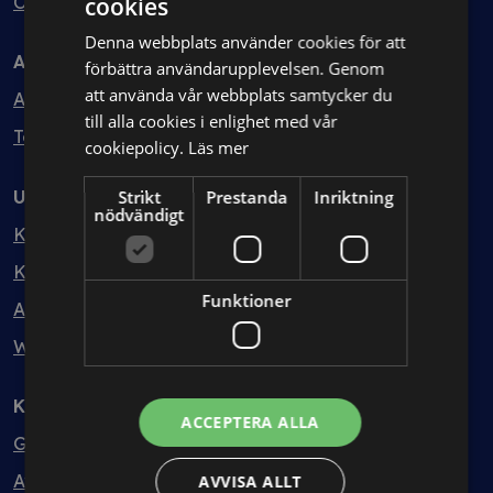
Ombud
cookies
Denna webbplats använder cookies för att
Avtal
förbättra användarupplevelsen. Genom
att använda vår webbplats samtycker du
Avtalshantering
till alla cookies i enlighet med vår
Testa kostnadsfritt
cookiepolicy.
Läs mer
Utbildning
Strikt
Prestanda
Inriktning
nödvändigt
Kurser
Kurspaket
Funktioner
Abonnemang
Webbinarium
Kunskapsbank
ACCEPTERA ALLA
Guider
Avtalsmallar
AVVISA ALLT