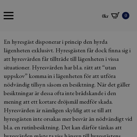
0
0
kr
En hyresgäst disponerar i princip den hyrda
lägenheten exklusivt. Hyresgästen får dock finna sig i
att hyresvärden får tillträde till lägenheten i vissa
situationer. Hyresvärden har bl.a. rätt att “utan
uppskov” komma in i lägenheten för att utföra
nödvändig tillsyn såsom en besiktning. När det gäller
besiktningar är dessa ofta inte brådskande i den
mening att ett kortare dröjsmål medför skada.
Hyresvärden är nämligen skyldig att se till att
hyresgästen inte orsakas mer besvär än nödvändigt vid
bl.a. en rutinbesiktning. Det kan därför tänkas att
hyresvärden måste ta viss hänsyn till hyresgästens