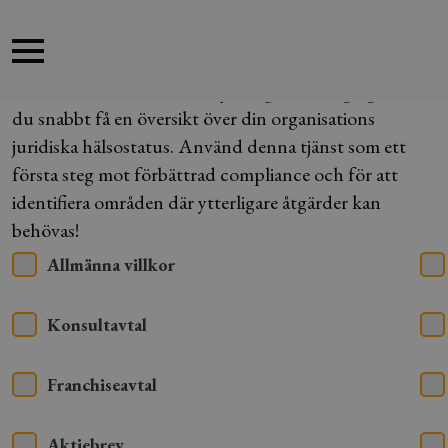
Juridisk hälsocheck
För dig som bolagsägare!
Med vår enkla utvärdering
för dig som bolagsägare
kan
du snabbt få en översikt över din organisations
juridiska hälsostatus. Använd denna tjänst som ett
första steg mot förbättrad compliance och för att
identifiera områden där ytterligare åtgärder kan
behövas!
Allmänna villkor
Konsultavtal
Franchiseavtal
Aktiebrev