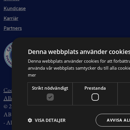
Kundcase
Karriär
Partners
Denna webbplats använder cookie
Denna webbplats använder cookies för att förbätt
använda vår webbplats samtycker du till alla cooki
mer
Strikt nödvändigt
Prestanda
Cookieinställningar
Integritetspolicy
Allmänna villkor
Köpevillkor
© 2026 Allt Om Juridik, en del av Blendow Group
AB Org.nummer 556744-7858
VISA DETALJER
AVVISA AL
- All rights reserved.