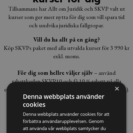
Tillsammans har Allt om Juridik och SKVP valt ut
kurser som ger mest nytta för dig som vill spara tid
och undvika juridiska fallgropar.
Vill du ha allt på en gång?
Köp SKVPs paket med alla utvalda kurser för 3 990 kr
exkl. moms.
För dig som hellre väljer själv
– använd
rabattkoden SKVP10 och få 10 % rabatt på alla
×
enskilda kurser och kurspaket (gäller ej SKVPs paket).
Denna webbplats använder
cookies
Denna webbplats använder cookies för att
Kurs
förbättra användarupplevelsen. Genom
Arbetsrätt för arbetsgivare
att använda vår webbplats samtycker du
- skyldigheter och rättigheter