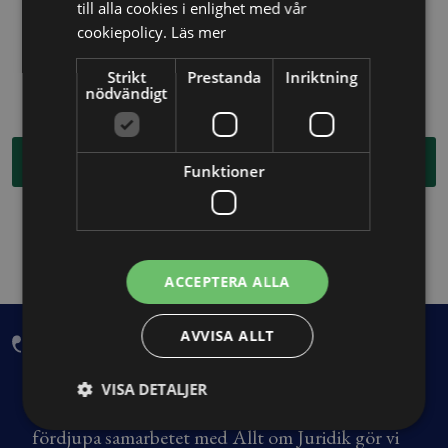
till alla cookies i enlighet med vår
cookiepolicy.
Läs mer
Längd: 1h och 10 minuter
Till kursen
Strikt
Prestanda
Inriktning
nödvändigt
Köp kurspaketet
Funktioner
ACCEPTERA ALLA
AVVISA ALLT
SKVP arbetar ständigt för att våra medlemmar
ska ha de bästa förutsättningarna för att driva
VISA DETALJER
sina verksamheter framgångsrikt. Genom att
fördjupa samarbetet med Allt om Juridik gör vi