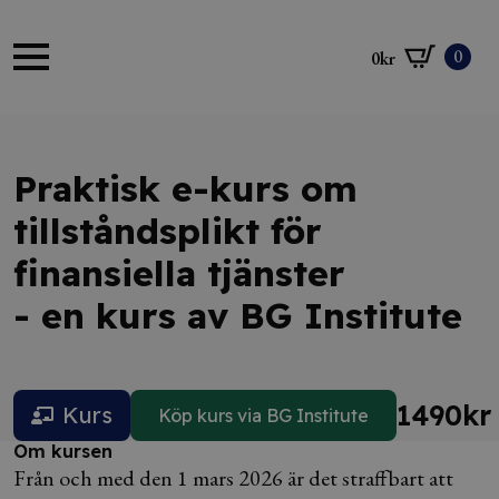
0
0
kr
Praktisk e-kurs om
tillståndsplikt för
finansiella tjänster
- en kurs av BG Institute
1490
kr
Kurs
Köp kurs via BG Institute
Om kursen
Från och med den 1 mars 2026 är det straffbart att