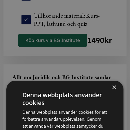
Tillhörande material: Kurs-
PPT, lathund och quiz
1490
kr
Köp kurs via BG Institute
Allt om Juridik och BG Institute samlar
nu sina e-kurser på ett och samma ställe!
×
Denna webbplats använder
Just nu pågår arbetet med att flytta e-kurserna
cookies
från Allt om Juridik till BG Institutes
Denna webbplats använder cookies för att
webbplats, och under en övergångsperiod
förbättra användarupplevelsen. Genom
kommer vissa kurser fortfarande finnas kvar
att använda vår webbplats samtycker du