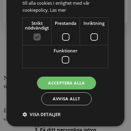
här. Alla nya e-kurser som lanseras finns att
till alla cookies i enlighet med vår
köpa via BG Institute.
cookiepolicy.
Läs mer
Strikt
Prestanda
Inriktning
nödvändigt
Hur fungerar det?
Funktioner
1. Gå kursen
När det är dags för att genomföra kursen har du
ACCEPTERA ALLA
tillgång till den via "Mina sidor".
2. Testa dina kunskaper
AVVISA ALLT
Efter kursen sätter vi dina kunskaper på prov för att
VISA DETALJER
säkerställa att du har tagit till dig innehållet.
3. Få ditt personliga intyg